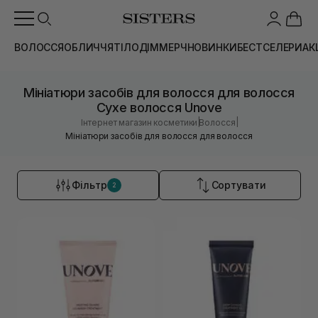
ВОЛОССЯ
ОБЛИЧЧЯ
ТІЛО
ДІМ
МЕРЧ
НОВИНКИ
БЕСТСЕЛЕРИ
АК
Мініатюри засобів для волосся для волосся
Сухе волосся Unove
|
|
Інтернет магазин косметики
Волосся
Мініатюри засобів для волосся для волосся
Фільтр
Сортувати
2