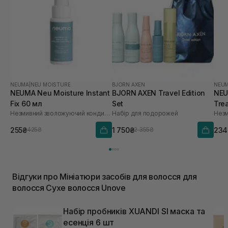
NEUMA
|
NEU MOISTURE
BJORN AXEN
NEU
NEUMA Neu Moisture Instant
BJORN AXEN Travel Edition
NEU
Fix 60 мл
Set
Tre
Незмивний зволожуючий кондиціонер для живлення та розплутування волосся
Набір для подорожей
255₴
1 750₴
234
425₴
2 355₴
Відгуки про Мініатюри засобів для волосся для
волосся Сухе волосся Unove
Набір пробників XUANDI SI маска та
есенція 6 шт