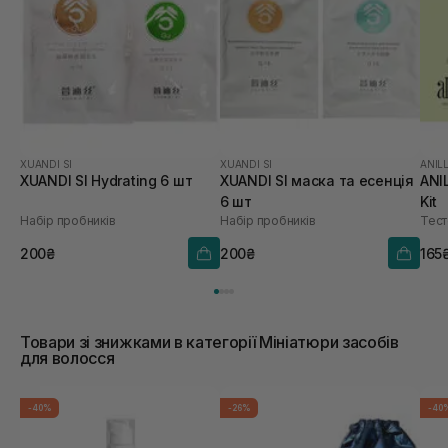
XUANDI SI
XUANDI SI
ANIL
XUANDI SI Hydrating 6 шт
XUANDI SI маска та есенція
ANI
6 шт
Kit
Набір пробників
Набір пробників
Тест
200₴
200₴
165
Товари зі знижками в категорії Мініатюри засобів
для волосся
-40%
-26%
-40