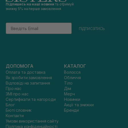
Підпишись на наші новини
та отримуй
знижку 5% на перше замовлення
Email
підписатись
ДОПОМОГА
КАТАЛОГ
Оплата та доставка
Волосся
Як зробити замовлення
Обличчя
Відповіді на запитання
Тіло
Про нас
Дім
ЗМІ про нас
Мерч
Сертифікати та нагороди
Новинки
Блог
Акції та знижки
Бюті словник
Бренди
Контакти
Умови використання сайту
Політика конфіденційності