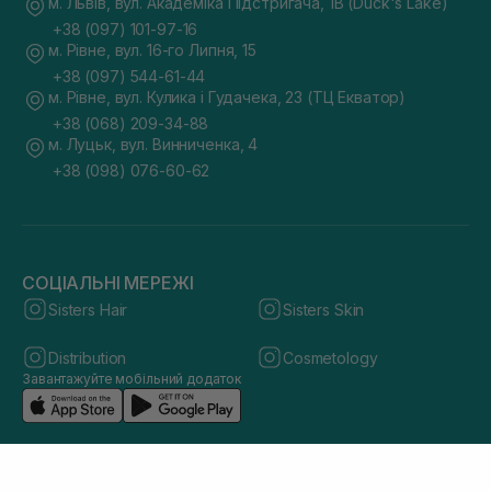
м. Львів, вул. Академіка Підстригача, 1В (Duck's Lake)
+38 (097) 101-97-16
м. Рівне, вул. 16-го Липня, 15
+38 (097) 544-61-44
м. Рівне, вул. Кулика і Гудачека, 23 (ТЦ Екватор)
+38 (068) 209-34-88
м. Луцьк, вул. Винниченка, 4
+38 (098) 076-60-62
СОЦІАЛЬНІ МЕРЕЖІ
Sisters Hair
Sisters Skin
Distribution
Cosmetology
Завантажуйте мобільний додаток