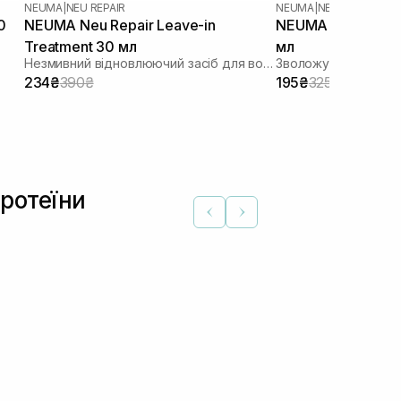
NEUMA
|
NEU REPAIR
NEUMA
|
NEU MOISTURE
0
NEUMA Neu Repair Leave-in
NEUMA Neu Moistu
Treatment 30 мл
мл
Незмивний відновлюючий засіб для волосся
Зволожуючий конди
234₴
390₴
195₴
325₴
Протеїни