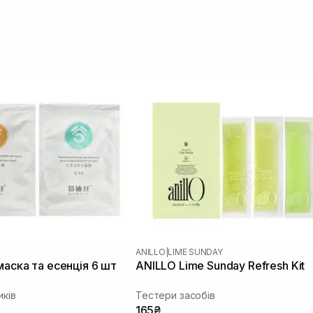
ANILLO
|
LIME SUNDAY
маска та есенція 6 шт
ANILLO Lime Sunday Refresh Kit
иків
Тестери засобів
165₴