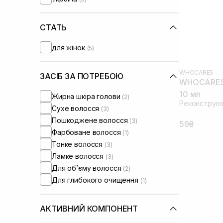
СТАТЬ
для жінок
(5)
WHOCARES
ЗАСІБ ЗА ПОТРЕБОЮ
WHOCARES H
10 мл
Жирна шкіра голови
(2)
Реконструюю
Сухе волосся
(3)
Пошкоджене волосся
(3)
59₴
Фарбоване волосся
(1)
Тонке волосся
(3)
Ламке волосся
(3)
Для обʼєму волосся
(2)
Для глибокого очищення
(1)
АКТИВНИЙ КОМПОНЕНТ