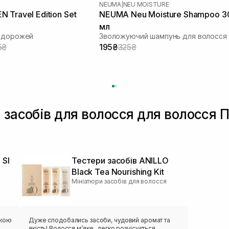
NEUMA
|
NEU MOISTURE
 Travel Edition Set
NEUMA Neu Moisture Shampoo 3
мл
подорожей
Зволожуючий шампунь для волосся
5₴
195₴
325₴
 засобів для волосся для волосся 
 SI
Тестери засобів ANILLO
Black Tea Nourishing Kit
Мініатюри засобів для волосся
скою
Дуже сподобались засоби, чудовий аромат та
якість! Волосся мʼяке , легко розчісується.