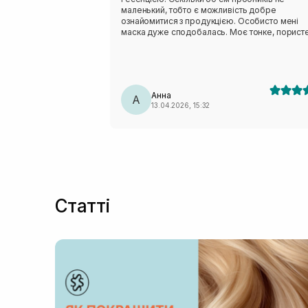
маленький, тобто є можливість добре
ознайомитися з продукцією. Особисто мені
маска дуже сподобалась. Моє тонке, порист
волосся після неї більш еластичніше, зволожене,
має природний блиск. Есенція комфортна у
використанні, полегшує розчісування, не обт
, без якогось вираженого запаху.
Використовуючи есенцію і в якості термозах
Анна
перед сушінням феном.
А
13.04.2026, 15:32
Статті