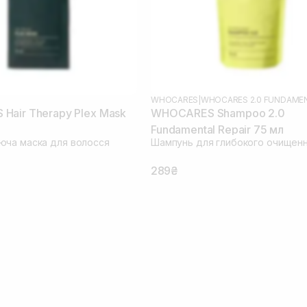
WHOCARES
|
WHOCARES 2.0 FUNDAME
air Therapy Plex Mask
WHOCARES Shampoo 2.0
Fundamental Repair 75 мл
ча маска для волосся
Шампунь для глибокого очищен
289₴