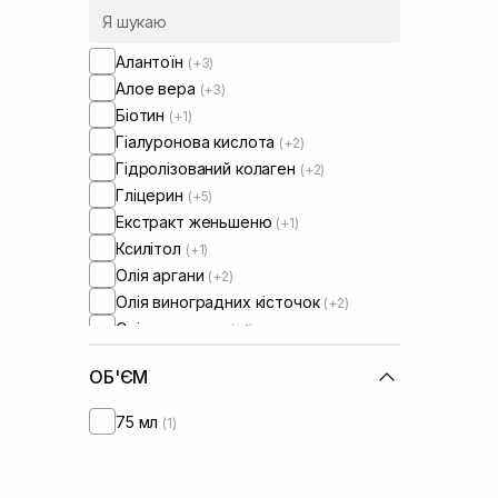
Алантоїн
(+3)
Алое вера
(+3)
Біотин
(+1)
Гіалуронова кислота
(+2)
Гідролізований колаген
(+2)
Гліцерин
(+5)
Екстракт женьшеню
(+1)
Ксилітол
(+1)
Олія аргани
(+2)
Олія виноградних кісточок
(+2)
Олія рицинова
(+1)
Олія ши
(+2)
ОБ'ЄМ
Пантенол
(+3)
Протеїни
75 мл
(1)
Протеїни пшениці
(+2)
Розмарин
(+2)
Токоферол
(+1)