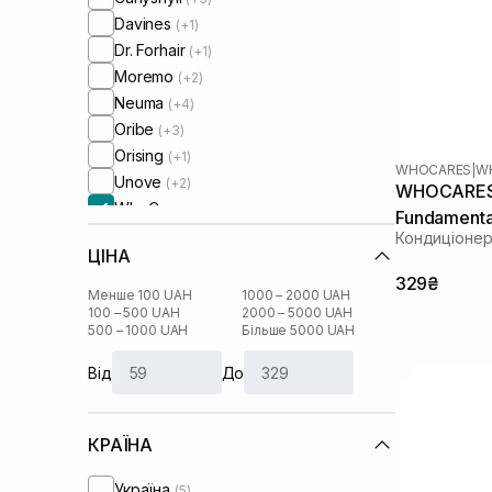
Davines
(+1)
Dr. Forhair
(+1)
Moremo
(+2)
Neuma
(+4)
Oribe
(+3)
Orising
(+1)
WHOCARES
|
WH
Unove
(+2)
WHOCARES 
WhoCares
Fundamenta
Xuandi Si
(+1)
Кондиціонер
ЦІНА
329₴
Менше 100 UAH
1000 – 2000 UAH
100 – 500 UAH
2000 – 5000 UAH
500 – 1000 UAH
Більше 5000 UAH
Від
До
КРАЇНА
Україна
(5)