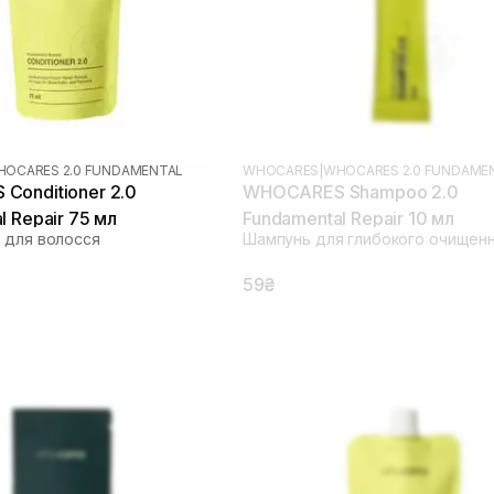
OCARES 2.0 FUNDAMENTAL
WHOCARES
|
WHOCARES 2.0 FUNDAME
Conditioner 2.0
WHOCARES Shampoo 2.0
l Repair 75 мл
Fundamental Repair 10 мл
 для волосся
Шампунь для глибокого очищен
59₴