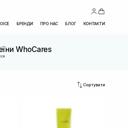
OICE
БРЕНДИ
ПРО НАС
БЛОГ
КОНТАКТИ
теїни WhoCares
сся
Сортувати