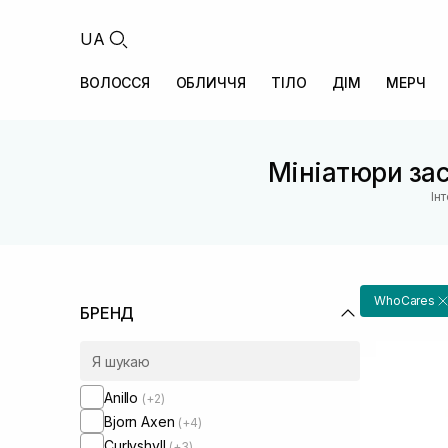
UA
ВОЛОССЯ
ОБЛИЧЧЯ
ТІЛО
ДІМ
МЕРЧ
Мініатюри зас
Ін
WhoCares
БРЕНД
Anillo
(+2)
Bjorn Axen
(+4)
Curlyshyll
(+3)