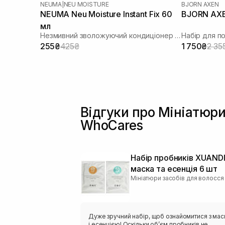
NEUMA
|
NEU MOISTURE
BJORN AXEN
NEUMA Neu Moisture Instant Fix 60
BJORN AXEN
мл
Незмивний зволожуючий кондиціонер для живлення та розплутування волосся
Набір для 
255₴
425₴
1 750₴
2 35
Відгуки про Мініатюри
WhoCares
Набір пробників XUANDI
маска та есенція 6 шт
Мініатюри засобів для волосся
Дуже зручний набір, щоб ознайомитися з ма
і есенцією! Оскільки обʼєм пробників не