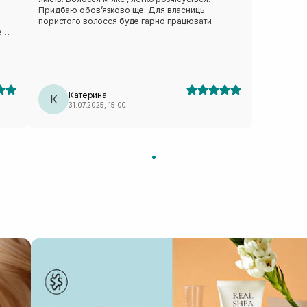
Придбаю обов’язково ще. Для власниць
пористого волосся буде гарно працювати.
е
яжує
исту
Катерина
К
31.07.2025, 15:00