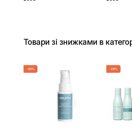
Товари зі знижками в катего
-40%
-26%