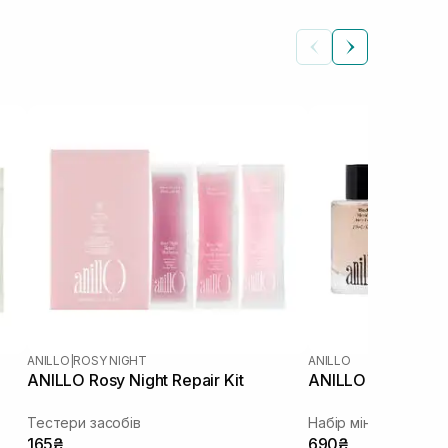
ANILLO
|
ROSY NIGHT
ANILLO
ANILLO Rosy Night Repair Kit
ANILLO Hair Essen
Тестери засобів
Набір мініатюр есен
165₴
690₴