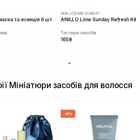
ANILLO
|
LIME SUNDAY
маска та есенція 6 шт
ANILLO Lime Sunday Refresh Kit
иків
Тестери засобів
165₴
рії Мініатюри засобів для волосся
-40%