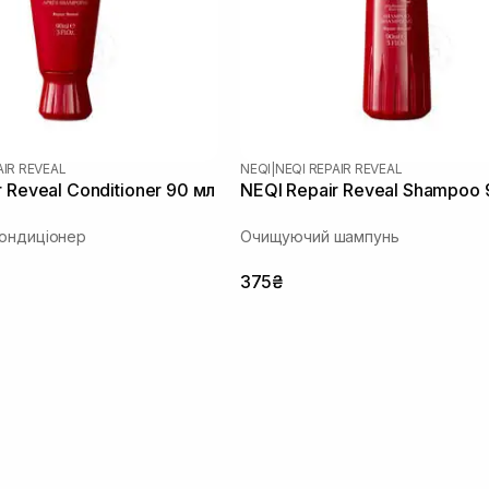
AIR REVEAL
NEQI
|
NEQI REPAIR REVEAL
 Reveal Conditioner 90 мл
NEQI Repair Reveal Shampoo 
ондиціонер
Очищуючий шампунь
375₴