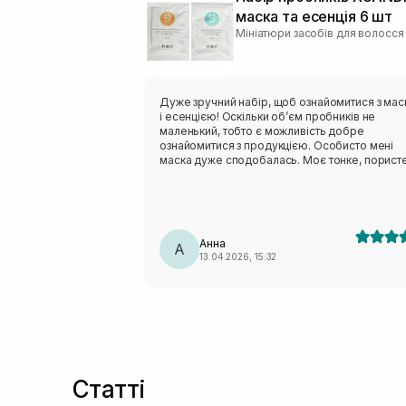
маска та есенція 6 шт
Мініатюри засобів для волосся
Дуже зручний набір, щоб ознайомитися з ма
і есенцією! Оскільки обʼєм пробників не
маленький, тобто є можливість добре
ознайомитися з продукцією. Особисто мені
маска дуже сподобалась. Моє тонке, порист
волосся після неї більш еластичніше, зволожене,
має природний блиск. Есенція комфортна у
використанні, полегшує розчісування, не обт
, без якогось вираженого запаху.
Використовуючи есенцію і в якості термозах
Анна
перед сушінням феном.
А
13.04.2026, 15:32
Статті