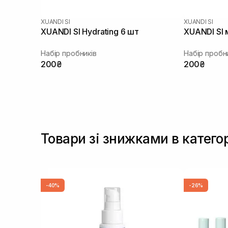
XUANDI SI
XUANDI SI
XUANDI SI Hydrating 6 шт
XUANDI SI 
Набір пробників
Набір пробн
200₴
200₴
Товари зі знижками в катего
-40%
-26%