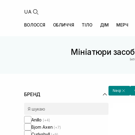
UA
ВОЛОССЯ
ОБЛИЧЧЯ
ТІЛО
ДІМ
МЕРЧ
Мініатюри засоб
Ін
Neqi
БРЕНД
Anillo
(+4)
Bjorn Axen
(+7)
Curlyshyll
(+9)