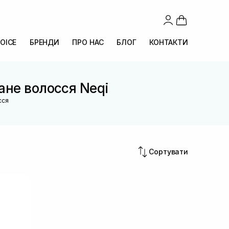
OICE
БРЕНДИ
ПРО НАС
БЛОГ
КОНТАКТИ
ане волосся Neqi
сся
Сортувати