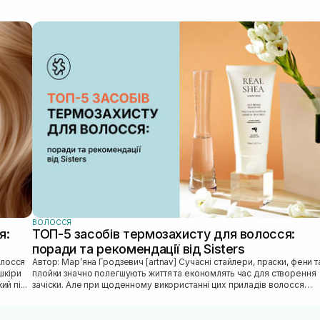
ВОЛОССЯ
я:
ТОП-5 засобів термозахисту для волосся:
поради та рекомендації від Sisters
Автор: Марʼяна Гродзевич [artnav] Сучасні стайлери, праски, фени та
шкіри
плойки значно полегшують життя та економлять час для створення
й пі...
зачіски. Але при щоденному використанні цих приладів волосся
може...