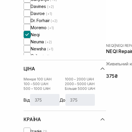
Davines
(+2)
Davroe
(+1)
Dr. Forhair
(+2)
Moremo
(+1)
Neqi
Neuma
(+2)
NEQI
|
NEQI REP
Newsha
(+1)
NEQI Repair
Oribe
(+4)
Orising
(+3)
Живильний к
ЦІНА
Rated Green
(+3)
375₴
Unove
(+1)
Менше 100 UAH
1000 – 2000 UAH
WhoCares
100 – 500 UAH
2000 – 5000 UAH
(+1)
500 – 1000 UAH
Більше 5000 UAH
Від
До
КРАЇНА
Італія
(2)