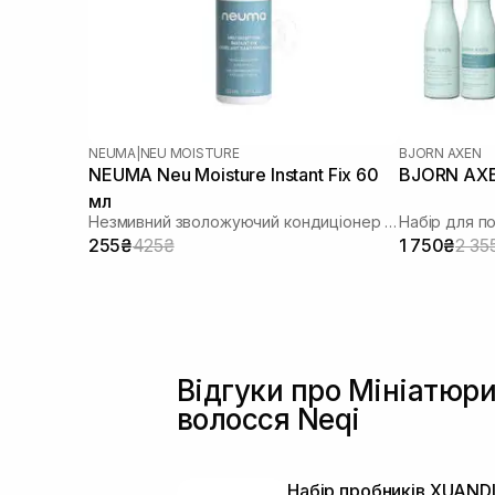
NEUMA
|
NEU MOISTURE
BJORN AXEN
NEUMA Neu Moisture Instant Fix 60
BJORN AXEN
мл
Незмивний зволожуючий кондиціонер для живлення та розплутування волосся
Набір для 
255₴
425₴
1 750₴
2 35
Відгуки про Мініатюри
волосся Neqi
Набір пробників XUANDI