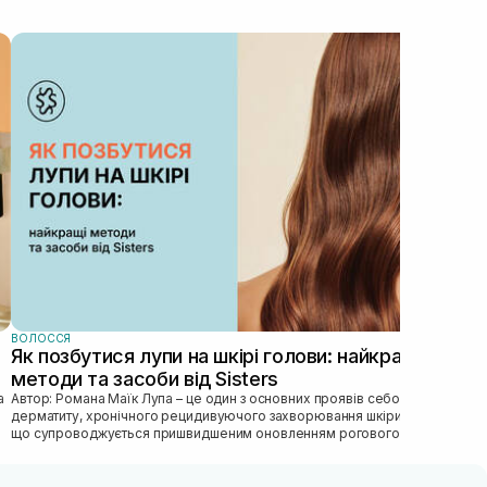
ВОЛ
Ма
ви
пр
Гла
пра
том
догл
ВОЛОССЯ
Як позбутися лупи на шкірі голови: найкращі
методи та засоби від Sisters
Автор: Романа Маїк Лупа – це один з основних проявів себорейного
дерматиту, хронічного рецидивуючого захворювання шкіри голови,
що супроводжується пришвидшеним оновленням рогового
епітелію, порушен...