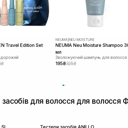
NEUMA
|
NEU MOISTURE
 Travel Edition Set
NEUMA Neu Moisture Shampoo 3
мл
подорожей
Зволожуючий шампунь для волосся
5₴
195₴
325₴
 засобів для волосся для волосся 
 SI
Тестери засобів ANILLO