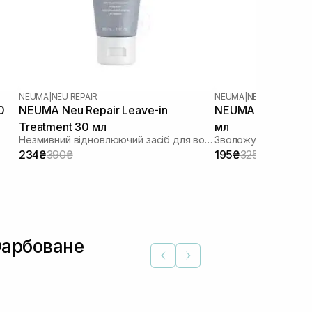
NEUMA
|
NEU REPAIR
NEUMA
|
NEU MOISTURE
0
NEUMA Neu Repair Leave-in
NEUMA Neu Moistu
Treatment 30 мл
мл
Незмивний відновлюючий засіб для волосся
Зволожуючий конди
234₴
390₴
195₴
325₴
Фарбоване