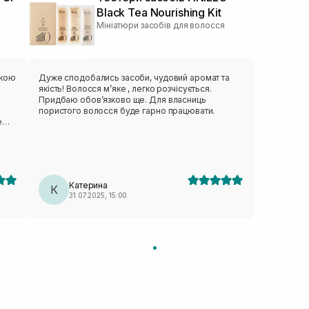
Black Tea Nourishing Kit
Мініатюри засобів для волосся
скою
Дуже сподобались засоби, чудовий аромат та
якість! Волосся мʼяке , легко розчісується.
Придбаю обов’язково ще. Для власниць
пористого волосся буде гарно працювати.
е
яжує
исту
Катерина
К
31.07.2025, 15:00