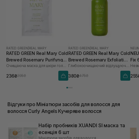
RATED GREEN
|
REAL MARY
RATED GREEN
|
REAL MARY
NEU
RATED GREEN Real Mary Cold
RATED GREEN Real Mary Cold
NEU
Brewed Rosemary Purifyng
Brewed Rosemary Exfoliating
Fix 
Очищаюча маска для шкіри голови з морською сіллю
Глибокоочищаючий відлущуючий шампунь з соком розмарину
Scalp Scaler 50 мл
Scalp Shampoo 100 мл
236₴
380₴
255
295₴
475₴
Відгуки про Мініатюри засобів для волосся для
волосся Curly Angels Кучеряве волосся
Набір пробників XUANDI SI маска та
есенція 6 шт
Мініатюри засобів для волосся