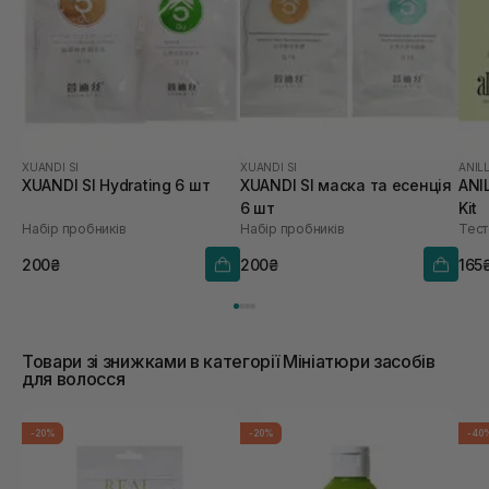
XUANDI SI
XUANDI SI
ANIL
XUANDI SI Hydrating 6 шт
XUANDI SI маска та есенція
ANI
6 шт
Kit
Набір пробників
Набір пробників
Тест
200₴
200₴
165
Товари зі знижками в категорії Мініатюри засобів
для волосся
-20%
-20%
-40