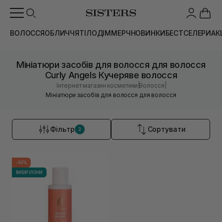
ВОЛОССЯ
ОБЛИЧЧЯ
ТІЛО
ДІМ
МЕРЧ
НОВИНКИ
БЕСТСЕЛЕРИ
АК
Мініатюри засобів для волосся для волосся
Curly Angels Кучеряве волосся
|
|
Інтернет магазин косметики
Волосся
Мініатюри засобів для волосся для волосся
Фільтр
Сортувати
2
-50%
ВИБІР ІЛОНИ