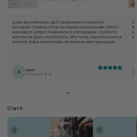
Дуже зручний набір, щоб ознайомитися з маскою і
Ду
есенцією! Оскільки обʼєм пробників не маленький, тобто є
Во
можливість добре ознайомитися з продукцією. Особисто
ще. Для власниць пористого вол
мені маска дуже сподобалась. Моє тонке, пористе волосся
пр
після неї більш еластичніше, зволожене, має природний
блиск. Есенція комфортна у використанні, полегшує
розчісування, не обтяжує , без якогось вираженого запаху.
Використовуючи есенцію і в якості термозахисту перед
сушінням феном.
Анна
А
13.04.2026, 15:32
Статті