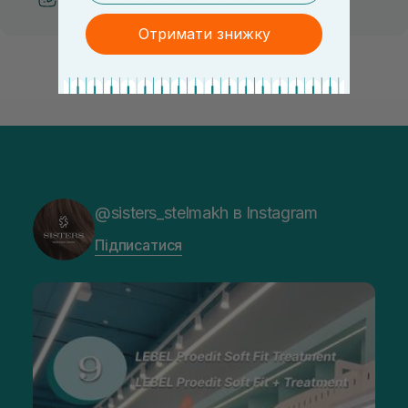
Отримати знижку
@sisters_stelmakh в Instagram
Підписатися