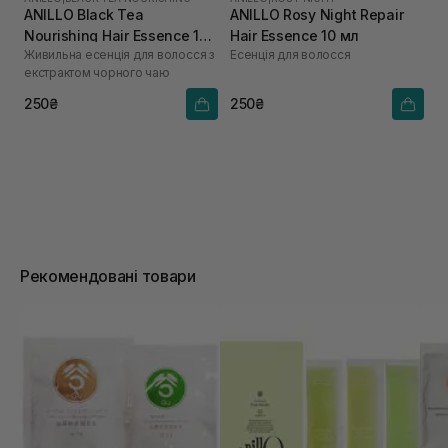
ANILLO Black Tea
ANILLO Rosy Night Repair
Nourishing Hair Essence 10
Hair Essence 10 мл
Живильна есенція для волосся з
Есенція для волосся
мл
екстрактом чорного чаю
250₴
250₴
Рекомендовані товари