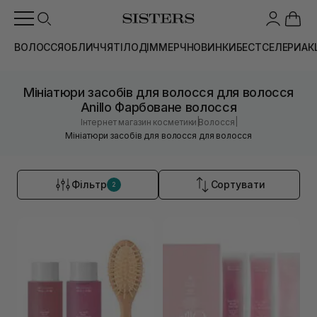
ВОЛОССЯ
ОБЛИЧЧЯ
ТІЛО
ДІМ
МЕРЧ
НОВИНКИ
БЕСТСЕЛЕРИ
АК
Мініатюри засобів для волосся для волосся
Anillo Фарбоване волосся
|
|
Інтернет магазин косметики
Волосся
Мініатюри засобів для волосся для волосся
Фільтр
Сортувати
2