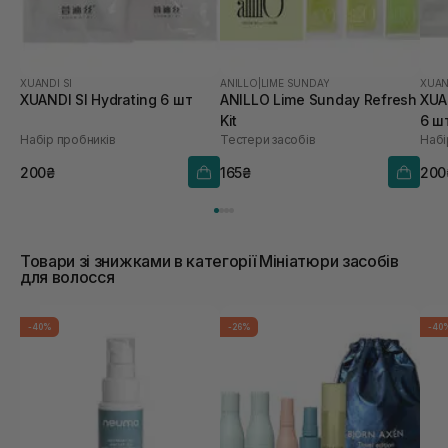
XUANDI SI
ANILLO
|
LIME SUNDAY
XUAN
XUANDI SI Hydrating 6 шт
ANILLO Lime Sunday Refresh
XUA
Kit
6 ш
Набір пробників
Тестери засобів
Набі
200₴
165₴
200
Товари зі знижками в категорії Мініатюри засобів
для волосся
-40%
-26%
-40