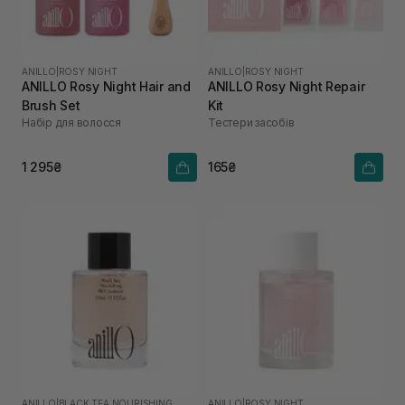
ANILLO
|
ROSY NIGHT
ANILLO
|
ROSY NIGHT
ANILLO Rosy Night Hair and
ANILLO Rosy Night Repair
Brush Set
Kit
Набір для волосся
Тестери засобів
1 295₴
165₴
ANILLO
|
BLACK TEA NOURISHING
ANILLO
|
ROSY NIGHT