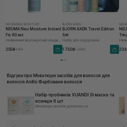
NEUMA
|
NEU MOISTURE
BJORN AXEN
NEU
NEUMA Neu Moisture Instant
BJORN AXEN Travel Edition
NEU
Fix 60 мл
Set
Tre
Незмивний зволожуючий кондиціонер для живлення та розплутування волосся
Набір для подорожей
255₴
1 750₴
234
425₴
2 355₴
Відгуки про Мініатюри засобів для волосся для
волосся Anillo Фарбоване волосся
Набір пробників XUANDI SI маска та
есенція 6 шт
Мініатюри засобів для волосся