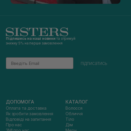
Підпишись на наші новини
та отримуй
знижку 5% на перше замовлення
Email
підписатись
ДОПОМОГА
КАТАЛОГ
Оплата та доставка
Волосся
Як зробити замовлення
Обличчя
Відповіді на запитання
Тіло
Про нас
Дім
ЗМІ про нас
Мерч