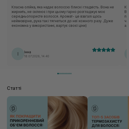
Класна олійка, яка надає волоссю блиск і гладкість. Вона не
Ку
жирнить, не склеює і при цьому гарно розгладжує моє
Ви
середньопористе волосся. Аромат- це взагалі щось
пр
неймовірне, рука так і тягнеться до неї кожного разу. Дуже
ча
економна у використанні, вартує своєї ціни)
ал
ви
од
Інна
І
18.07.2026, 14:40
Статті