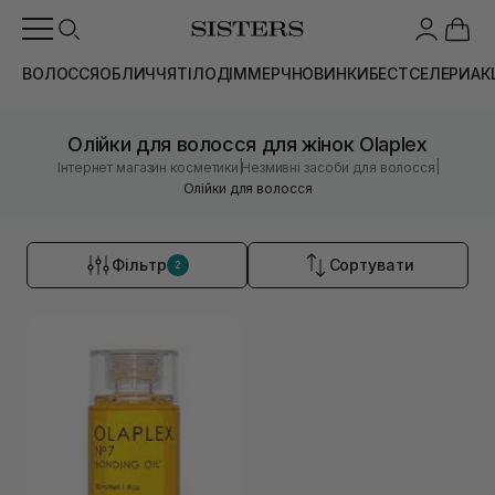
ВОЛОССЯ
ОБЛИЧЧЯ
ТІЛО
ДІМ
МЕРЧ
НОВИНКИ
БЕСТСЕЛЕРИ
АК
Олійки для волосся для жінок Olaplex
|
|
Інтернет магазин косметики
Незмивні засоби для волосся
Олійки для волосся
Фільтр
Сортувати
2