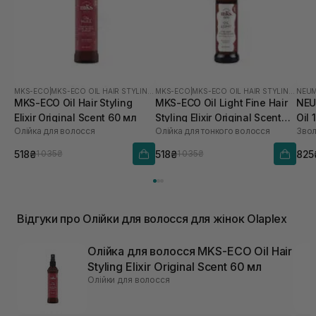
MKS-ECO
|
MKS-ECO OIL HAIR STYLING ELIXIR
MKS-ECO
|
MKS-ECO OIL HAIR STYLING ELIXIR
NEU
MKS-ECO Oil Hair Styling
MKS-ECO Oil Light Fine Hair
NEU
Elixir Original Scent 60 мл
Styling Elixir Original Scent
Oil 
Олійка для волосся
Олійка для тонкого волосся
60 мл
518₴
518₴
825
1 035₴
1 035₴
Відгуки про Олійки для волосся для жінок Olaplex
Олійка для волосся MKS-ECO Oil Hair
Styling Elixir Original Scent 60 мл
Олійки для волосся