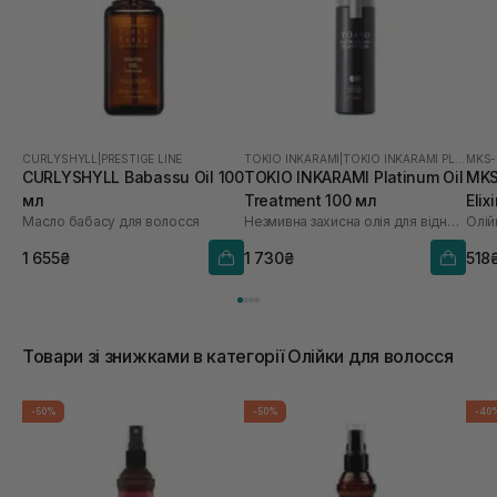
CURLYSHYLL
|
PRESTIGE LINE
TOKIO INKARAMI
|
TOKIO INKARAMI PLATINUM
MKS
CURLYSHYLL Babassu Oil 100
TOKIO INKARAMI Platinum Oil
MKS-
мл
Treatment 100 мл
Elix
Масло бабасу для волосся
Незмивна захисна олія для відновлення всіх типів волосся
Олій
1 655₴
1 730₴
518
Товари зі знижками в категорії Олійки для волосся
-50%
-50%
-40