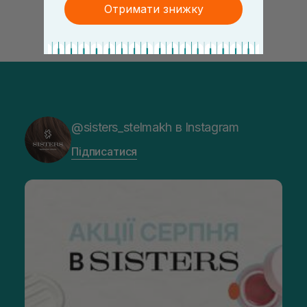
Отримати знижку
@sisters_stelmakh в Instagram
Підписатися