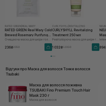
RATED GREEN
|
REAL MARY
CURLYSHYLL
|
REVITALIZING
NEU
RATED GREEN Real Mary Cold
CURLYSHYLL Revitalizing
NEU
Brewed Rosemary Purifyng
Treatment 250 мл
Mas
Очищаюча маска для шкіри голови з морською сіллю
Ревіталізуюча маска для шкіри голови та волосся
Scalp Scaler 50 мл
236₴
1 032₴
894
295₴
1 290₴
Відгуки про Маска для волосся Тонке волосся
Tsubaki
Маска для волосся поживна
TSUBAKI Fino Premium Touch Hair
Mask 230 г
Маска для волосся