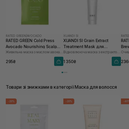
RATED GREEN
|
AVOCADO
XUANDI SI
RATE
RATED GREEN Cold Press
XUANDI SI Grain Extract
RAT
Avocado Nourishing Scalp
Treatment Mask для
Bre
Живильна маска з маслом авокадо
Відновлююча маска з екстрактом зерна
Pack 50 мл
пошкодженого волосся 300
Sca
мл
295₴
1 350₴
236
Товари зі знижками в категорії Маска для волосся
-20%
-20%
-40