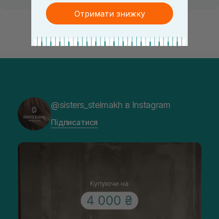
Отримати знижку
@sisters_stelmakh в Instagram
Підписатися