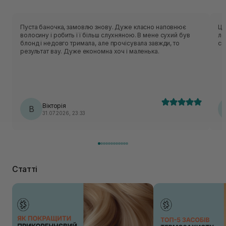
Пуста баночка, замовлю знову. Дуже класно наповнює
Цікава маск
волосину і робить її більш слухняною. В мене сухий був
ле
блонд і недовго тримала, але прочісувала завжди, то
св
результат вау. Дуже економна хоч і маленька.
Вікторія
В
31.07.2026, 23:33
Статті