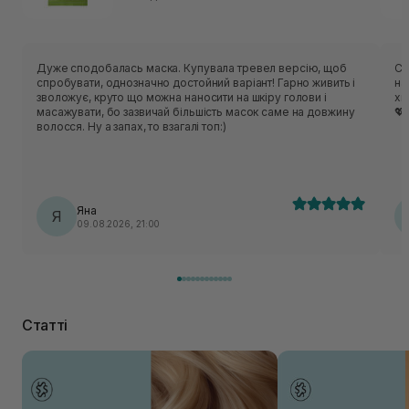
Дуже сподобалась маска. Купувала тревел версію, щоб
Су
спробувати, однозначно достойний варіант! Гарно живить і
на
зволожує, круто що можна наносити на шкіру голови і
хв
масажувати, бо зазвичай більшість масок саме на довжину
💖
волосся. Ну а запах, то взагалі топ:)
Яна
Я
09.08.2026, 21:00
Статті