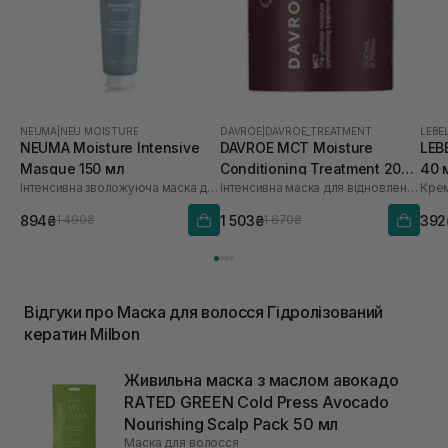
NEUMA
|
NEU MOISTURE
DAVROE
|
DAVROE_TREATMENT
LEBE
NEUMA Moisture Intensive
DAVROE MСT Moisture
LEBE
Masque 150 мл
Conditioning Treatment 200
40 
Інтенсивна зволожуюча маска для волосся
Інтенсивна маска для відновлення
мл
894₴
1 503₴
392
1 490₴
1 670₴
Відгуки про Маска для волосся Гідролізований
кератин Milbon
Живильна маска з маслом авокадо
RATED GREEN Cold Press Avocado
Nourishing Scalp Pack 50 мл
Маска для волосся