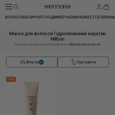
ВОЛОССЯ
ОБЛИЧЧЯ
ТІЛО
ДІМ
МЕРЧ
НОВИНКИ
БЕСТСЕЛЕРИ
АК
Маска для волосся Гідролізований кератин
Milbon
|
|
Інтернет магазин косметики
Волосся
Маска для волосся
Фільтр
Сортувати
2
-20%