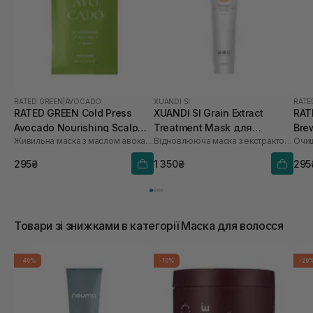
RATED GREEN
|
AVOCADO
XUANDI SI
RATE
RATED GREEN Cold Press
XUANDI SI Grain Extract
RAT
Avocado Nourishing Scalp
Treatment Mask для
Bre
Живильна маска з маслом авокадо
Відновлююча маска з екстрактом зерна
Pack 50 мл
пошкодженого волосся 300
Sca
мл
295₴
1 350₴
295
Товари зі знижками в категорії Маска для волосся
-40%
-10%
-20