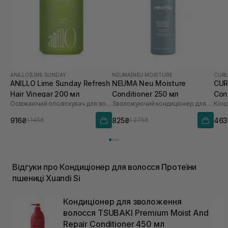
ANILLO
|
LIME SUNDAY
NEUMA
|
NEU MOISTURE
CURL
ANILLO Lime Sunday Refresh
NEUMA Neu Moisture
CUR
Hair Vinegar 200 мл
Conditioner 250 мл
Con
Освіжаючий ополіскувач для волосся
Зволожуючий кондиціонер для волосся
Конд
916₴
825₴
463
1 145₴
1 375₴
Відгуки про Кондиціонер для волосся Протеїни
пшениці Xuandi Si
Кондиціонер для зволоження
волосся TSUBAKI Premium Moist And
Repair Conditioner 450 мл