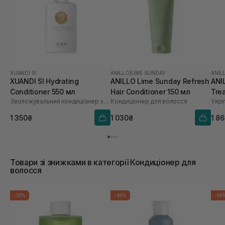
XUANDI SI
ANILLO
|
LIME SUNDAY
ANIL
XUANDI SI Hydrating
ANILLO Lime Sunday Refresh
ANI
Conditioner 550 мл
Hair Conditioner 150 мл
Tre
Зволожувальний кондиціонер з екстрактом зерна
Кондиціонер для волосся
1 350₴
1 030₴
1 8
Товари зі знижками в категорії Кондиціонер для
волосся
-20%
-40%
-50