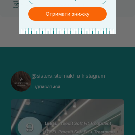
Рекомендації від косметологів
Отримати знижку
@sisters_stelmakh в Instagram
Підписатися