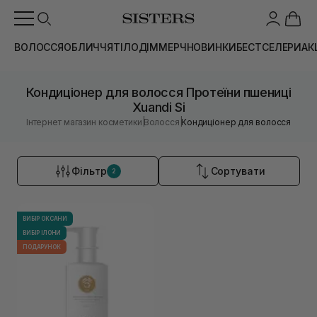
ВОЛОССЯ
ОБЛИЧЧЯ
ТІЛО
ДІМ
МЕРЧ
НОВИНКИ
БЕСТСЕЛЕРИ
АК
Кондиціонер для волосся Протеїни пшениці
Xuandi Si
|
|
Інтернет магазин косметики
Волосся
Кондиціонер для волосся
Фільтр
Сортувати
2
ВИБІР ОКСАНИ
ВИБІР ІЛОНИ
ПОДАРУНОК