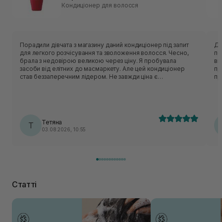
Кондиціонер для волосся
Порадили дівчата з магазину даний кондиціонер під запит
Ду
для легкого розчісування та зволоження волосся. Чесно,
по
брала з недовірою великою через ціну. Я пробувала
ві
засоби від елітних до масмаркету. Але цей кондиціонер
пр
став беззаперечним лідером. Не завжди ціна є
пр
вирішальною, як виявилось. Волосся таке м'яке, ніжне,
мі
зволожене, просто струїться у руках. І, о диво, не жирнить
волосся до вечора. Я мию щодня, то зараз можна не мити
2-3 дні. На черзі тепер спробувати шампунь 🫶.
Тетяна
Т
03.08.2026, 10:55
Статті