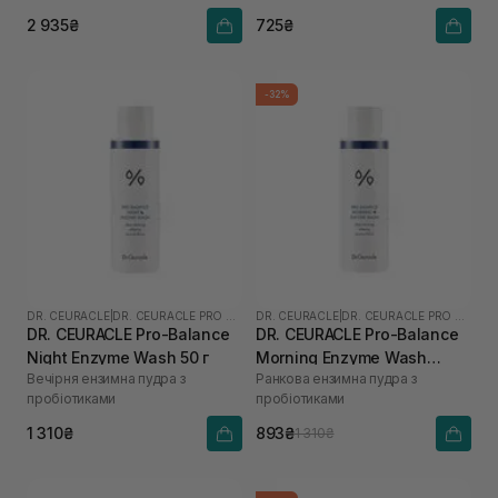
2 935₴
725₴
-32%
DR. CEURACLE
|
DR. CEURACLE PRO BALANCE
DR. CEURACLE
|
DR. CEURACLE PRO BALANCE
DR. CEURACLE Pro-Balance
DR. CEURACLE Pro-Balance
Night Enzyme Wash 50 г
Morning Enzyme Wash
Вечірня ензимна пудра з
Ранкова ензимна пудра з
(термін до 01.27р.) 50 г
пробіотиками
пробіотиками
1 310₴
893₴
1 310₴