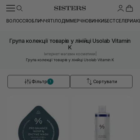
ВОЛОССЯ
ОБЛИЧЧЯ
ТІЛО
ДІМ
МЕРЧ
НОВИНКИ
БЕСТСЕЛЕРИ
АК
Група колекції товарів у лінійці Usolab Vitamin
K
|
Інтернет магазин косметики
Група колекції товарів у лінійці Usolab Vitamin K
Фільтр
Сортувати
1