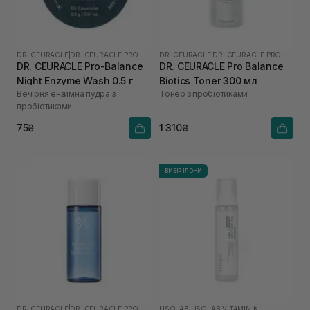
DR. CEURACLE
|
DR. CEURACLE PRO BALANCE
DR. CEURACLE
|
DR. CEURACLE PRO BALANCE
DR. CEURACLE Pro-Balance
DR. CEURACLE Pro Balance
Night Enzyme Wash 0.5 г
Biotics Toner 300 мл
Вечірня ензимна пудра з
Тонер з пробіотиками
пробіотиками
75₴
1 310₴
ВИБІР ІЛОНИ
DR. CEURACLE
|
DR. CEURACLE PRO BALANCE
USOLAB
|
USOLAB VITAMIN K