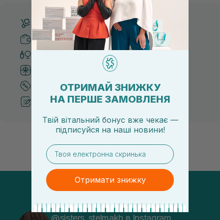
Безкоштовна доставка від 3000 UAH
Безпечні способи оплати
Тільки оригінальна косметика
Система бонусів та лояльності
ОТРИМАЙ ЗНИЖКУ
Кращі ціни та топ товари
НА ПЕРШЕ ЗАМОВЛЕНЯ
Рекомендації від косметологів
Твій вітальний бонус вже чекає —
підписуйся
на
наші новини!
email
Отримати знижку
@sisters_stelmakh в Instagram