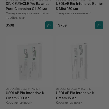
DR. CEURACLE Pro Balance
USOLAB Bio Intensive Barrier
Pure Cleansing Oil 20 мл
K Mist 150 мл
Очищуюча гідрофільна олійка з
Тонер-міст з вітаміном К
пробіотиками
350₴
1 375₴
USOLAB
|
USOLAB VITAMIN K
USOLAB
|
USOLAB VITAMIN K
USOLAB Bio Intensive K
USOLAB Bio Intensive K
Cream 200 мл
Cream 15 мл
Крем з вітаміном К
Крем з вітаміном К