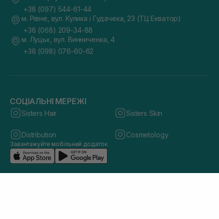
+38 (097) 544-61-44
м. Рівне, вул. Кулика і Гудачека, 23 (ТЦ Екватор)
+38 (068) 209-34-88
м. Луцьк, вул. Винниченка, 4
+38 (098) 076-60-62
СОЦІАЛЬНІ МЕРЕЖІ
Sisters Hair
Sisters Skin
Distribution
Cosmetology
Завантажуйте мобільний додаток
© 2026 sisters.co.ua. Всі права захищено