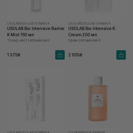
USOLAB
|
USOLAB VITAMIN K
USOLAB
|
USOLAB VITAMIN K
USOLAB Bio Intensive Barrier
USOLAB Bio Intensive K
K Mist 150 мл
Cream 200 мл
Тонер-міст з вітаміном К
Крем з вітаміном К
1 375₴
2 935₴
USOLAB
|
USOLAB VITAMIN K
CU SKIN
|
BIFIDA BARRIER