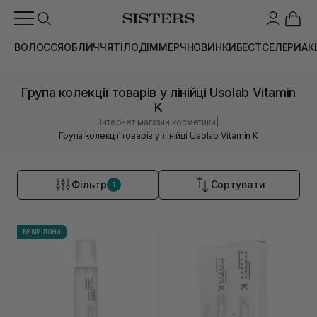
ВОЛОССЯ
ОБЛИЧЧЯ
ТІЛО
ДІМ
МЕРЧ
НОВИНКИ
БЕСТСЕЛЕРИ
АК
Група колекції товарів у лінійці Usolab Vitamin
K
|
Інтернет магазин косметики
Група колекції товарів у лінійці Usolab Vitamin K
Фільтр
Сортувати
1
ВИБІР ІЛОНИ