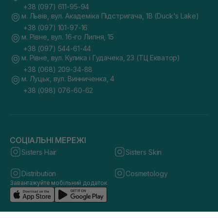
+38 (097) 611-95-94
м. Львів, вул. Академіка Підстригача, 1В (Duck's Lake)
+38 (097) 101-97-16
м. Рівне, вул. 16-го Липня, 15
+38 (097) 544-61-44
м. Рівне, вул. Кулика і Гудачека, 23 (ТЦ Екватор)
+38 (068) 209-34-88
м. Луцьк, вул. Винниченка, 4
+38 (098) 076-60-62
СОЦІАЛЬНІ МЕРЕЖІ
Sisters Hair
Sisters Skin
Distribution
Cosmetology
Завантажуйте мобільний додаток