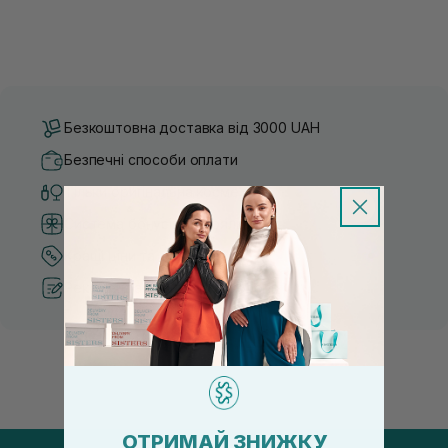
Безкоштовна доставка від 3000 UAH
Безпечні способи оплати
Тільки оригінальна косметика
Система бонусів та лояльності
Кращі ціни та топ товари
Рекомендації від косметологів
ОТРИМАЙ ЗНИЖКУ