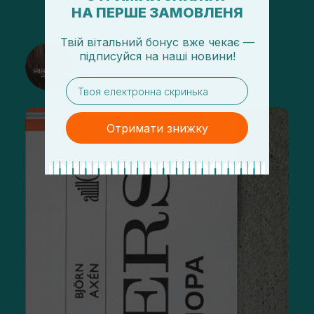
НА ПЕРШЕ ЗАМОВЛЕНЯ
Твій вітальний бонус вже чекає —
@sisters_stelmakh в Instagram
підписуйся
на
наші новини!
Підписатися
email
Отримати знижку