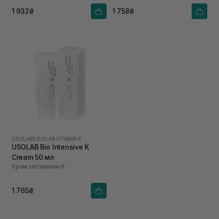
1 932₴
1 758₴
USOLAB
|
USOLAB VITAMIN K
USOLAB Bio Intensive K
Cream 50 мл
Крем з вітаміном К
1 765₴