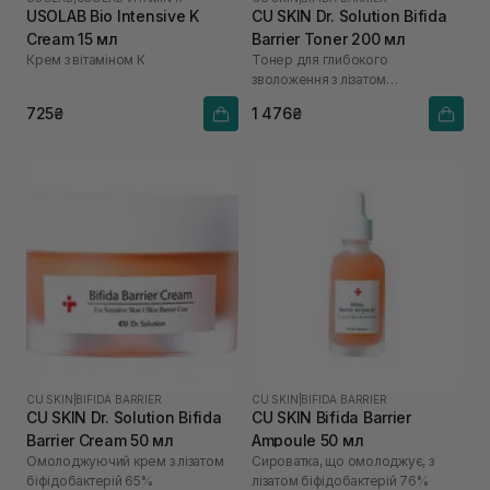
USOLAB Bio Intensive K
CU SKIN Dr. Solution Bifida
Cream 15 мл
Barrier Toner 200 мл
Крем з вітаміном К
Тонер для глибокого
зволоження з лізатом
біфідобактерій 85%
725₴
1 476₴
CU SKIN
|
BIFIDA BARRIER
CU SKIN
|
BIFIDA BARRIER
CU SKIN Dr. Solution Bifida
CU SKIN Bifida Barrier
Barrier Cream 50 мл
Ampoule 50 мл
Омолоджуючий крем з лізатом
Сироватка, що омолоджує, з
біфідобактерій 65%
лізатом біфідобактерій 76%