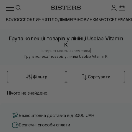
ВОЛОССЯ
ОБЛИЧЧЯ
ТІЛО
ДІМ
МЕРЧ
НОВИНКИ
БЕСТСЕЛЕРИ
АК
Група колекції товарів у лінійці Usolab Vitamin
K
|
Інтернет магазин косметики
Група колекції товарів у лінійці Usolab Vitamin K
Фільтр
Сортувати
Нічого не знайдено.
Безкоштовна доставка від 3000 UAH
Безпечні способи оплати