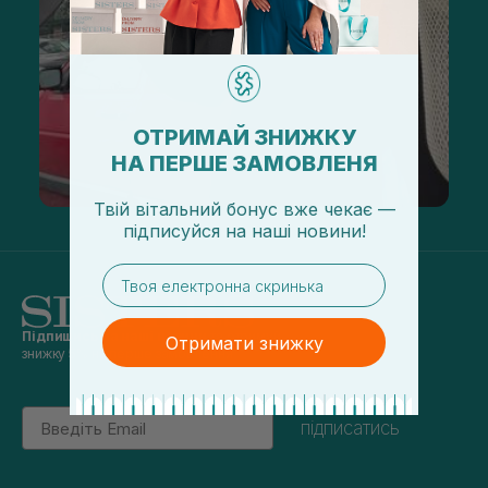
ОТРИМАЙ ЗНИЖКУ
НА ПЕРШЕ ЗАМОВЛЕНЯ
Твій вітальний бонус вже чекає —
підписуйся
на
наші новини!
email
Підпишись на наші новини
та отримуй
Отримати знижку
знижку 5% на перше замовлення
Email
підписатись