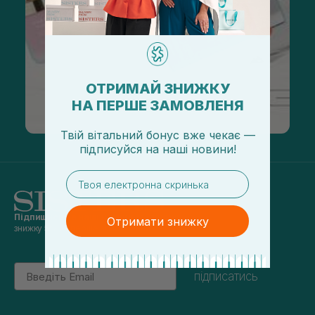
ОТРИМАЙ ЗНИЖКУ
НА ПЕРШЕ ЗАМОВЛЕНЯ
Твій вітальний бонус вже чекає —
підписуйся
на
наші новини!
email
Підпишись на наші новини
та отримуй
Отримати знижку
знижку 5% на перше замовлення
Email
підписатись