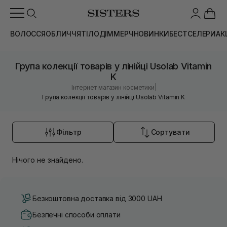
ВОЛОССЯ
ОБЛИЧЧЯ
ТІЛО
ДІМ
МЕРЧ
НОВИНКИ
БЕСТСЕЛЕРИ
АК
Група колекції товарів у лінійці Usolab Vitamin
K
|
Інтернет магазин косметики
Група колекції товарів у лінійці Usolab Vitamin K
Фільтр
Сортувати
Нічого не знайдено.
Безкоштовна доставка від 3000 UAH
Безпечні способи оплати