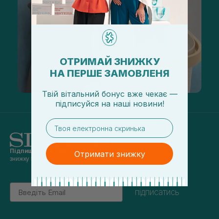
ОТРИМАЙ ЗНИЖКУ
НА ПЕРШЕ ЗАМОВЛЕНЯ
Твій вітальний бонус вже чекає —
підписуйся
на
наші новини!
email
Підпишись на наші новини
та отримуй
Отримати знижку
знижку 5% на перше замовлення
Email
підписатись