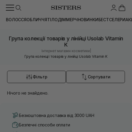
ВОЛОССЯ
ОБЛИЧЧЯ
ТІЛО
ДІМ
МЕРЧ
НОВИНКИ
БЕСТСЕЛЕРИ
АК
Група колекції товарів у лінійці Usolab Vitamin
K
|
Інтернет магазин косметики
Група колекції товарів у лінійці Usolab Vitamin K
Фільтр
Сортувати
Нічого не знайдено.
Безкоштовна доставка від 3000 UAH
Безпечні способи оплати