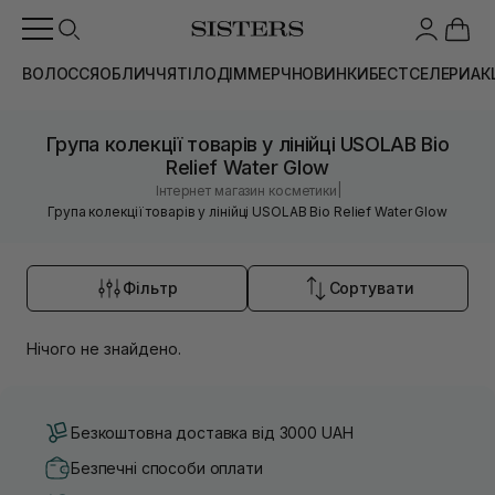
ВОЛОССЯ
ОБЛИЧЧЯ
ТІЛО
ДІМ
МЕРЧ
НОВИНКИ
БЕСТСЕЛЕРИ
АК
Група колекції товарів у лінійці USOLAB Bio
Relief Water Glow
|
Інтернет магазин косметики
Група колекції товарів у лінійці USOLAB Bio Relief Water Glow
Фільтр
Сортувати
Нічого не знайдено.
Безкоштовна доставка від 3000 UAH
Безпечні способи оплати