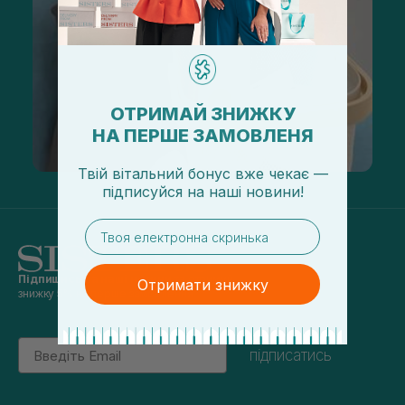
ОТРИМАЙ ЗНИЖКУ
НА ПЕРШЕ ЗАМОВЛЕНЯ
Твій вітальний бонус вже чекає —
підписуйся
на
наші новини!
email
Підпишись на наші новини
та отримуй
Отримати знижку
знижку 5% на перше замовлення
Email
підписатись