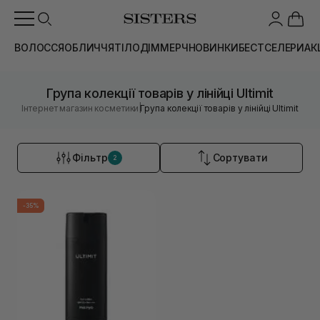
ВОЛОССЯ
ОБЛИЧЧЯ
ТІЛО
ДІМ
МЕРЧ
НОВИНКИ
БЕСТСЕЛЕРИ
АК
Група колекції товарів у лінійці Ultimit
|
Інтернет магазин косметики
Група колекції товарів у лінійці Ultimit
Фільтр
Сортувати
2
-35%