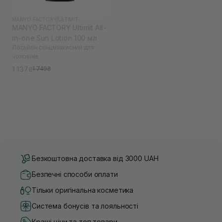
MANYO FACTORY
|
ULTIMIT
MANYO FACTORY Ultimit All-
in-one Sun Lotion 100 мл
Лосьйон сонцезахисний для
чоловіків
1 137₴
1 749₴
Безкоштовна доставка від 3000 UAH
Безпечні способи оплати
Тільки оригінальна косметика
Система бонусів та лояльності
Кращі ціни та топ товари