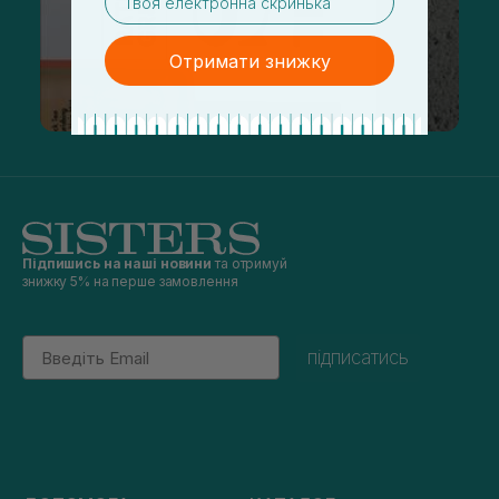
Отримати знижку
Підпишись на наші новини
та отримуй
знижку 5% на перше замовлення
Email
підписатись