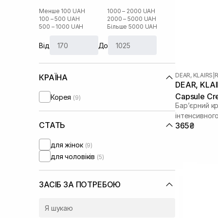
Менше 100 UAH
1000 – 2000 UAH
100 – 500 UAH
2000 – 5000 UAH
500 – 1000 UAH
Більше 5000 UAH
Від
До
DEAR, KLAIRS
|
R
КРАЇНА
DEAR, KLAIR
Capsule Cr
Корея
(9)
Бар’єрний к
інтенсивног
СТАТЬ
365₴
для жінок
(9)
для чоловіків
(5)
ЗАСІБ ЗА ПОТРЕБОЮ