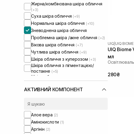
Жирна/комбінована шкіра обличчя
(+3)
Суха шкіра обличчя
(+9)
Нормальна шкіра обличчя
(+10)
Зневоднена шкіра обличчя
Проблемна шкіра /акне обличчя
(+2)
UIQ
|
UIQ BIOME
Вікова шкіра обличчя
(+7)
UIQ Biome V
Чутлива шкіра обличчя
(+9)
мл
Шкіра обличчя з куперозом
(+3)
Освітлюваль
Шкіра обличчя з пігментацією/
постакне
(+5)
280₴
Шкіра обличчя з розширеними
порами
(+3)
Шкіра обличчя з порушеним
АКТИВНИЙ КОМПОНЕНТ
барʼєром
(+6)
Шкіра обличчя з порушеним
мікробіомом
(+3)
Сироватки від постакне
(+2)
Алое вера
(2)
Зволожуючі сироватки для
Амінокислоти
(1)
обличчя
(+1)
Аргінін
(2)
Від синців під очима
(+1)