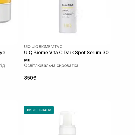
UIQ
|
UIQ BIOME VITA C
Eye
UIQ Biome Vita C Dark Spot Serum 30
мл
під
Освітлювальна сироватка
850₴
ВИБІР ОКСАНИ