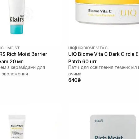
ICH MOIST
UIQ
|
UIQ BIOME VITA C
S Rich Moist Barrier
UIQ Biome Vita C Dark Circle 
eam 20 мл
Patch 60 шт
рем з керамідами для
Патчі для освітлення темних кіл 
о зволоження
очима
640₴