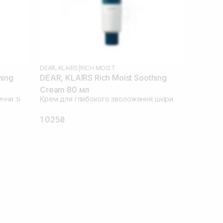
DEAR, KLAIRS
|
RICH MOIST
hing
DEAR, KLAIRS Rich Moist Soothing
Cream 80 мл
ччя зі
Крем для глибокого зволоження шкіри
1 025₴