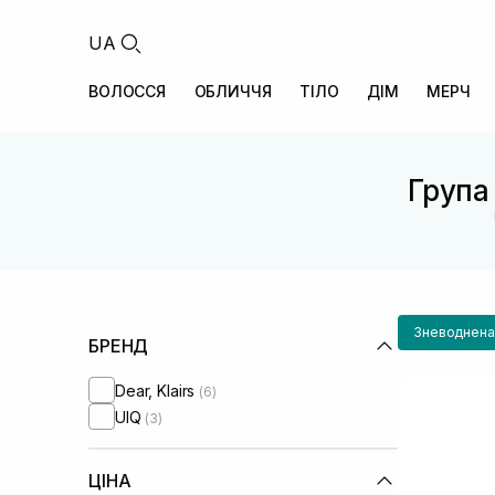
UA
ВОЛОССЯ
ОБЛИЧЧЯ
ТІЛО
ДІМ
МЕРЧ
Група 
Зневоднена
БРЕНД
Dear, Klairs
(6)
UIQ
(3)
ЦІНА