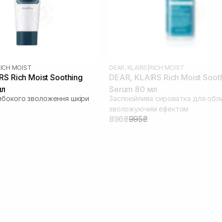
ICH MOIST
DEAR, KLAIRS
|
RICH MOIST
S Rich Moist Soothing
DEAR, KLAIRS Rich Moist Soot
мл
Serum 80 мл
ибокого зволоження шкіри
Заспокійлива сироватка для обли
зволожуючим ефектом
896₴
995₴