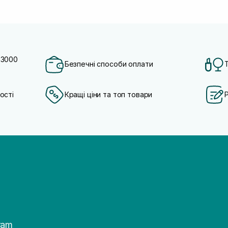
 3000
Безпечні способи оплати
ості
Кращі ціни та топ товари
ram