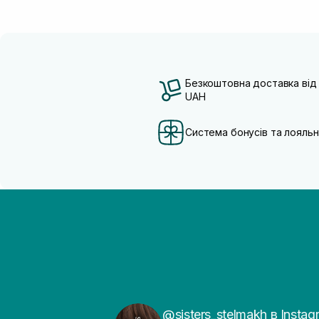
Безкоштовна доставка від
UAH
Система бонусів та лояльн
@sisters_stelmakh в Instag