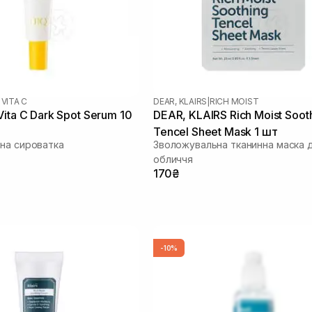
 VITA C
DEAR, KLAIRS
|
RICH MOIST
ita C Dark Spot Serum 10
DEAR, KLAIRS Rich Moist Soot
Tencel Sheet Mask 1 шт
на сироватка
Зволожувальна тканинна маска 
обличчя
170₴
-10%