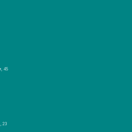
и, 45
, 23