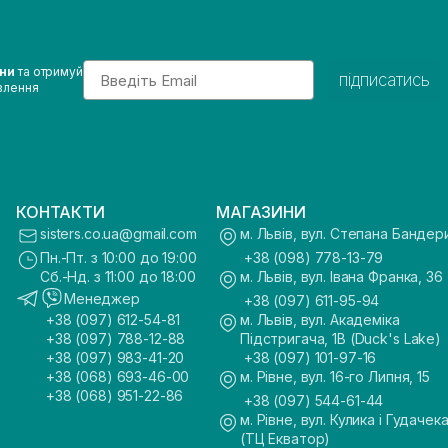
Email
ини
та отримуй
підписатись
влення
КОНТАКТИ
МАГАЗИНИ
sisters.co.ua@gmail.com
м. Львів, вул. Степана Бандер
Пн.-Пт. з 10:00 до 19:00
+38 (098) 778-13-79
Сб.-Нд. з 11:00 до 18:00
м. Львів, вул. Івана Франка, 36
Менеджер
+38 (097) 611-95-94
+38 (097) 612-54-81
м. Львів, вул. Академіка
+38 (097) 788-12-88
Підстригача, 1В (Duck's Lake)
+38 (097) 983-41-20
+38 (097) 101-97-16
+38 (068) 693-46-00
м. Рівне, вул. 16-го Липня, 15
+38 (068) 951-22-86
+38 (097) 544-61-44
м. Рівне, вул. Кулика і Гудачека
(ТЦ Екватор)