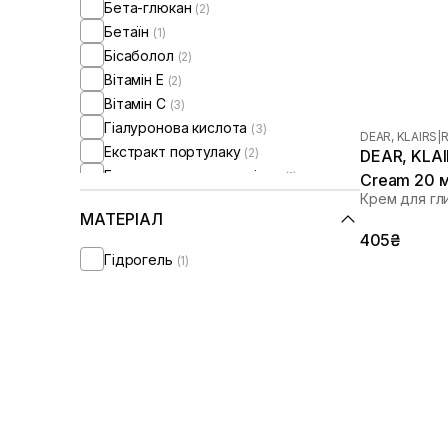
Бета-глюкан
(2)
Бетаїн
(1)
Бісаболол
(2)
Вітамін Е
(2)
Вітамін C
(3)
Гіалуронова кислота
(3)
DEAR, KLAIRS
|
R
Екстракт портулаку
(2)
DEAR, KLAIR
Екстракт рисових висівок
(1)
Cream 20 
Крем для гл
Екстракт ромашки
(1)
МАТЕРІАЛ
Екстракт центелли азіатської
(5)
405₴
Екстракт хаутуніі
(1)
Гідрогель
(1)
Кераміди
(2)
Мадекасосид
(2)
Ніацинамід
(4)
Олія жожоба
(2)
Олія ши
(2)
Пантенол
(3)
Чайне дерево
(1)