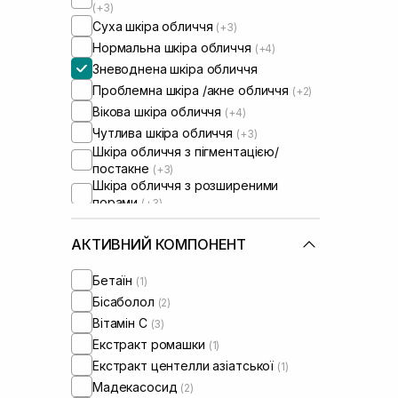
(+3)
Суха шкіра обличчя
(+3)
Нормальна шкіра обличчя
(+4)
Зневоднена шкіра обличчя
Проблемна шкіра /акне обличчя
(+2)
Вікова шкіра обличчя
(+4)
Чутлива шкіра обличчя
(+3)
Шкіра обличчя з пігментацією/
постакне
(+3)
Шкіра обличчя з розширеними
порами
(+3)
Шкіра обличчя з порушеним
барʼєром
(+1)
АКТИВНИЙ КОМПОНЕНТ
Сироватки від постакне
(+2)
Від синців під очима
(+1)
Бетаїн
(1)
Бісаболол
(2)
Вітамін C
(3)
Екстракт ромашки
(1)
Екстракт центелли азіатської
(1)
Мадекасосид
(2)