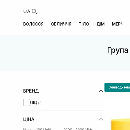
UA
ВОЛОССЯ
ОБЛИЧЧЯ
ТІЛО
ДІМ
МЕРЧ
Група 
Зневоднена
БРЕНД
UIQ
(3)
ЦІНА
Менше 100 UAH
1000 – 2000 UAH