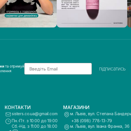
Email
ини
та отримуй
підписатись
влення
КОНТАКТИ
МАГАЗИНИ
sisters.co.ua@gmail.com
м. Львів, вул. Степана Бандер
Пн.-Пт. з 10:00 до 19:00
+38 (098) 778-13-79
Сб.-Нд. з 11:00 до 18:00
м. Львів, вул. Івана Франка, 36