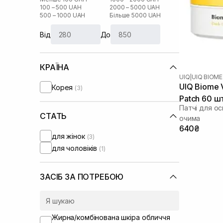
100 – 500 UAH
2000 – 5000 UAH
500 – 1000 UAH
Більше 5000 UAH
Від
До
КРАЇНА
UIQ
|
UIQ BIOME
UIQ Biome V
Корея
(3)
Patch 60 ш
Патчі для ос
СТАТЬ
очима
640₴
для жінок
(3)
для чоловіків
(1)
ЗАСІБ ЗА ПОТРЕБОЮ
Жирна/комбінована шкіра обличчя