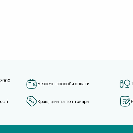
 3000
Безпечні способи оплати
ості
Кращі ціни та топ товари