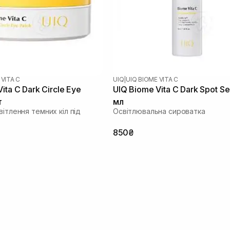
 VITA C
UIQ
|
UIQ BIOME VITA C
ita C Dark Circle Eye
UIQ Biome Vita C Dark Spot S
т
мл
вітлення темних кіл під
Освітлювальна сироватка
850₴