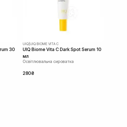
UIQ
|
UIQ BIOME VITA C
erum 30
UIQ Biome Vita C Dark Spot Serum 10
мл
Освітлювальна сироватка
280₴