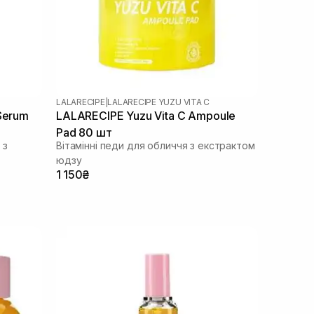
LALARECIPE
|
LALARECIPE YUZU VITA C
Serum
LALARECIPE Yuzu Vita C Ampoule
Pad 80 шт
 з
Вітамінні педи для обличчя з екстрактом
юдзу
1 150₴