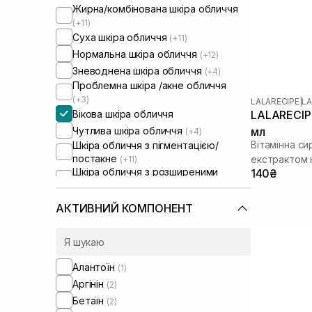
Жирна/комбінована шкіра обличчя
(+11)
Суха шкіра обличчя
(+11)
Нормальна шкіра обличчя
(+12)
Зневоднена шкіра обличчя
(+4)
Проблемна шкіра /акне обличчя
(+3)
LALARECIPE
|
LA
Вікова шкіра обличчя
LALARECIPE
Чутлива шкіра обличчя
мл
(+4)
Вітамінна си
Шкіра обличчя з пігментацією/
постакне
екстрактом
(+11)
Шкіра обличчя з розширеними
140₴
порами
(+3)
Шкіра обличчя з порушеним
АКТИВНИЙ КОМПОНЕНТ
барʼєром
(+1)
Сироватки від постакне
(+3)
Від синців під очима
(+1)
Алантоїн
(1)
Аргінін
(2)
Бетаїн
(2)