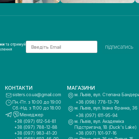
Email
ини
та отримуй
підписатись
влення
КОНТАКТИ
МАГАЗИНИ
sisters.co.ua@gmail.com
м. Львів, вул. Степана Бандер
Пн.-Пт. з 10:00 до 19:00
+38 (098) 778-13-79
Сб.-Нд. з 11:00 до 18:00
м. Львів, вул. Івана Франка, 36
Менеджер
+38 (097) 611-95-94
+38 (097) 612-54-81
м. Львів, вул. Академіка
+38 (097) 788-12-88
Підстригача, 1В (Duck's Lake)
+38 (097) 983-41-20
+38 (097) 101-97-16
+38 (068) 693-46-00
м. Рівне, вул. 16-го Липня, 15