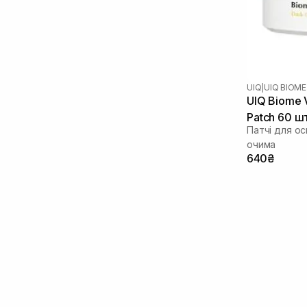
UIQ
|
UIQ BIOME
UIQ Biome V
Patch 60 ш
Патчі для ос
очима
640₴