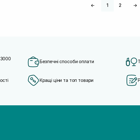
←
1
2
→
 3000
Безпечні способи оплати
ості
Кращі ціни та топ товари