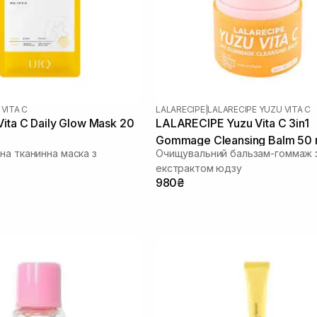
 VITA C
LALARECIPE
|
LALARECIPE YUZU VITA C
ita C Daily Glow Mask 20
LALARECIPE Yuzu Vita C 3in1
Gommage Cleansing Balm 50 
на тканинна маска з
Очищувальний бальзам-гоммаж 
екстрактом юдзу
980₴