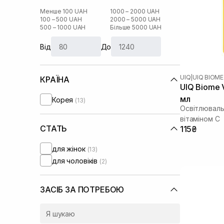
Менше 100 UAH
1000 – 2000 UAH
100 – 500 UAH
2000 – 5000 UAH
500 – 1000 UAH
Більше 5000 UAH
Від
До
UIQ
|
UIQ BIOME
КРАЇНА
UIQ Biome V
мл
Корея
(13)
Освітлюваль
вітаміном C
СТАТЬ
115₴
для жінок
(13)
для чоловіків
(2)
ЗАСІБ ЗА ПОТРЕБОЮ