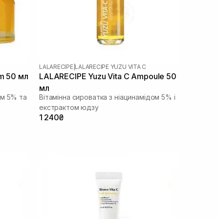
LALARECIPE
|
LALARECIPE YUZU VITA C
m 50 мл
LALARECIPE Yuzu Vita C Ampoule 50
мл
ом 5% та
Вітамінна сироватка з ніацинамідом 5% і
екстрактом юдзу
1 240₴