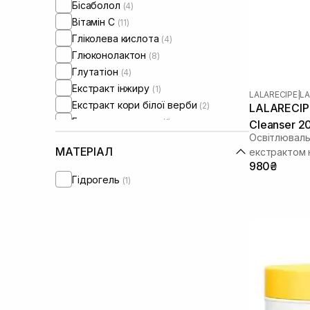
Бісаболол
(4)
Вітамін C
(11)
Гліколева кислота
(4)
Глюконолактон
(8)
Глутатіон
(4)
Екстракт інжиру
(1)
LALARECIPE
|
LA
Екстракт кори білої верби
(2)
LALARECIPE
Екстракт ромашки
(1)
Cleanser 2
Освітлювальн
Екстракт центелли азіатської
(2)
МАТЕРІАЛ
екстрактом
Екстракт юдзу
(9)
980₴
Кераміди
(5)
Гідрогель
(1)
Колаген
(1)
Лінолева кислота
(1)
Мадекасосид
(2)
Ніацинамід
(13)
Олія ши
(1)
Пантенол
(5)
Саліцилова кислота
(1)