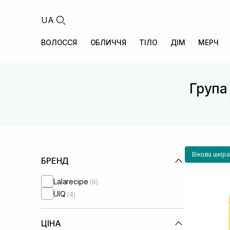
UA
ВОЛОССЯ
ОБЛИЧЧЯ
ТІЛО
ДІМ
МЕРЧ
Група 
Вікова шкір
БРЕНД
Lalarecipe
(9)
UIQ
(4)
ЦІНА