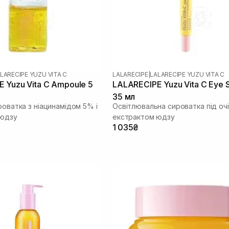
LARECIPE YUZU VITA C
LALARECIPE
|
LALARECIPE YUZU VITA C
 Yuzu Vita C Ampoule 5
LALARECIPE Yuzu Vita C Eye 
35 мл
роватка з ніацинамідом 5% і
Освітлювальна сироватка під очі
 юдзу
екстрактом юдзу
1 035₴