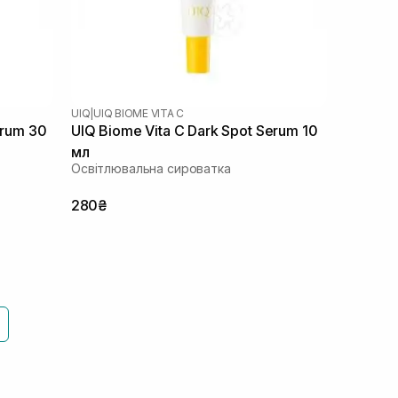
UIQ
|
UIQ BIOME VITA C
erum 30
UIQ Biome Vita C Dark Spot Serum 10
мл
Освітлювальна сироватка
280₴