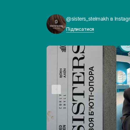
@sisters_stelmakh в Instag
Підписатися