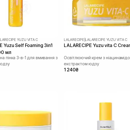
LARECIPE YUZU VITA C
LALARECIPE
|
LALARECIPE YUZU VITA C
 Yuzu Self Foaming 3in1
LALARECIPE Yuzu vita C Crea
00 мл
а пінка 3-в-1 для вмивання з
Освітлюючий крем з ніацинамід
 юдзу
екстрактом юдзу
1 240₴