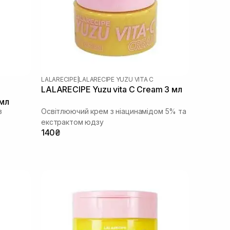
LALARECIPE
|
LALARECIPE YUZU VITA C
LALARECIPE Yuzu vita C Cream 3 мл
мл
з
Освітлюючий крем з ніацинамідом 5% та
екстрактом юдзу
140₴