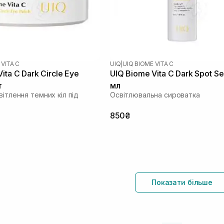
 VITA C
UIQ
|
UIQ BIOME VITA C
ita C Dark Circle Eye
UIQ Biome Vita C Dark Spot S
т
мл
вітлення темних кіл під
Освітлювальна сироватка
850₴
Показати більше