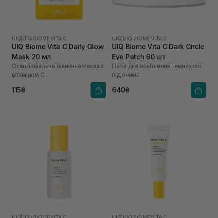
UIQ
|
UIQ BIOME VITA C
UIQ
|
UIQ BIOME VITA C
UIQ Biome Vita C Daily Glow
UIQ Biome Vita C Dark Circle
Mask 20 мл
Eye Patch 60 шт
Освітлювальна тканинна маска з
Патчі для освітлення темних кіл
вітаміном C
під очима
115₴
640₴
UIQ
|
UIQ BIOME VITA C
UIQ
|
UIQ BIOME VITA C