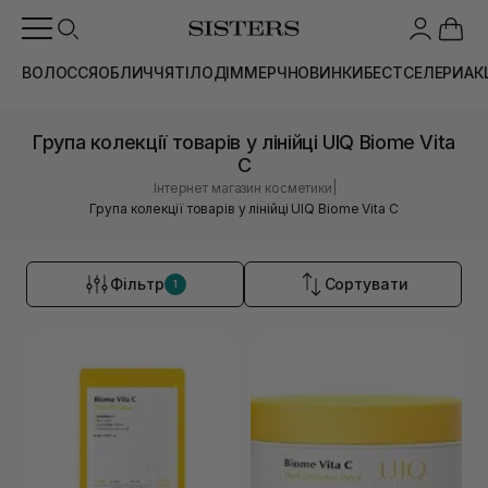
ВОЛОССЯ
ОБЛИЧЧЯ
ТІЛО
ДІМ
МЕРЧ
НОВИНКИ
БЕСТСЕЛЕРИ
АК
Група колекції товарів у лінійці UIQ Biome Vita
C
|
Інтернет магазин косметики
Група колекції товарів у лінійці UIQ Biome Vita C
Фільтр
Сортувати
1