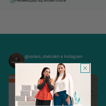
Рекомендації від косметологів
@sisters_stelmakh в Instagram
Підписатися