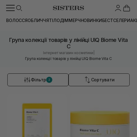
ВОЛОССЯ
ОБЛИЧЧЯ
ТІЛО
ДІМ
МЕРЧ
НОВИНКИ
БЕСТСЕЛЕРИ
АК
Група колекції товарів у лінійці UIQ Biome Vita
C
|
Інтернет магазин косметики
Група колекції товарів у лінійці UIQ Biome Vita C
Фільтр
Сортувати
2