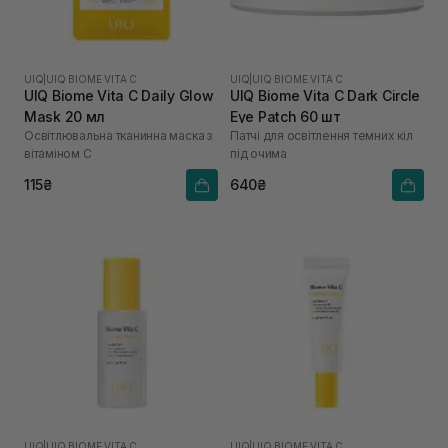
UIQ
|
UIQ BIOME VITA C
UIQ
|
UIQ BIOME VITA C
UIQ Biome Vita C Daily Glow
UIQ Biome Vita C Dark Circle
Mask 20 мл
Eye Patch 60 шт
Освітлювальна тканинна маска з
Патчі для освітлення темних кіл
вітаміном C
під очима
115₴
640₴
UIQ
|
UIQ BIOME VITA C
UIQ
|
UIQ BIOME VITA C