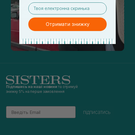
email
Отримати знижку
Підпишись на наші новини
та отримуй
знижку 5% на перше замовлення
Email
підписатись