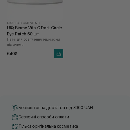
UIQ
|
UIQ BIOME VITA C
UIQ Biome Vita C Dark Circle
Eye Patch 60 шт
Патчі для освітлення темних кіл
під очима
640₴
Безкоштовна доставка від 3000 UAH
Безпечні способи оплати
Тільки оригінальна косметика