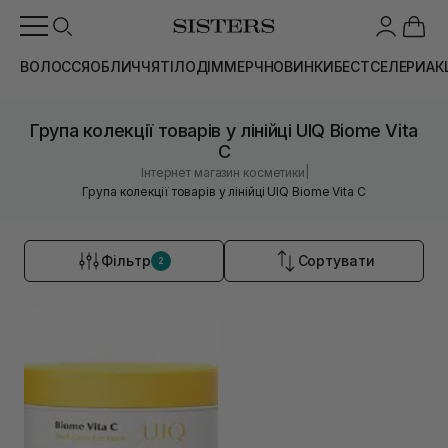
ВОЛОССЯ
ОБЛИЧЧЯ
ТІЛО
ДІМ
МЕРЧ
НОВИНКИ
БЕСТСЕЛЕРИ
АК
Група колекції товарів у лінійці UIQ Biome Vita
C
|
Інтернет магазин косметики
Група колекції товарів у лінійці UIQ Biome Vita C
Фільтр
Сортувати
2