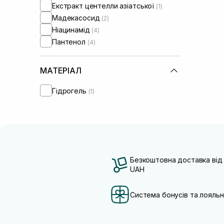
Екстракт центелли азіатської
(1)
Мадекасосид
(2)
Ніацинамід
(4)
Пантенол
(4)
МАТЕРІАЛ
Гідрогель
(1)
Безкоштовна доставка від
UAH
Система бонусів та лояльн