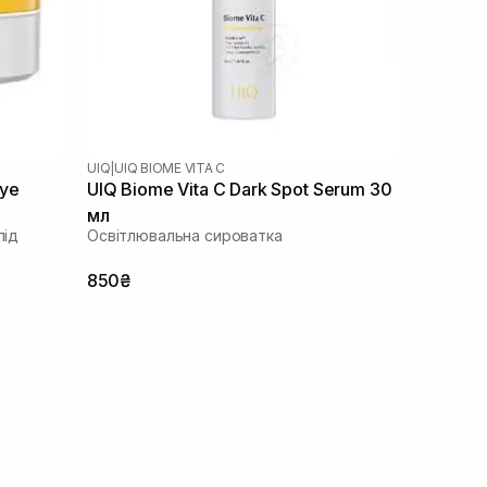
UIQ
|
UIQ BIOME VITA C
Eye
UIQ Biome Vita C Dark Spot Serum 30
мл
під
Освітлювальна сироватка
850₴