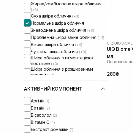
Жирна/комбінована шкіра обличчя
(+3)
Суха шкіра обличчя
(+3)
Нормальна шкіра обличчя
Зневоднена шкіра обличчя
(+3)
Проблемна шкіра /акне обличчя
(+2)
UIQ
|
UIQ BIOME
Вікова шкіра обличчя
(+4)
UIQ Biome V
Чутлива шкіра обличчя
(+3)
мл
Шкіра обличчя з пігментацією/
Освітлюваль
постакне
(+3)
Шкіра обличчя з розширеними
280₴
порами
(+3)
Шкіра обличчя з порушеним
барʼєром
(+1)
АКТИВНИЙ КОМПОНЕНТ
Сироватки від постакне
(+2)
Від синців під очима
(+1)
Аргінін
(1)
Бетаїн
(2)
Бісаболол
(2)
Вітамін C
(4)
Екстракт ромашки
(1)