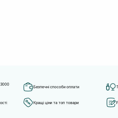
 3000
Безпечні способи оплати
ості
Кращі ціни та топ товари