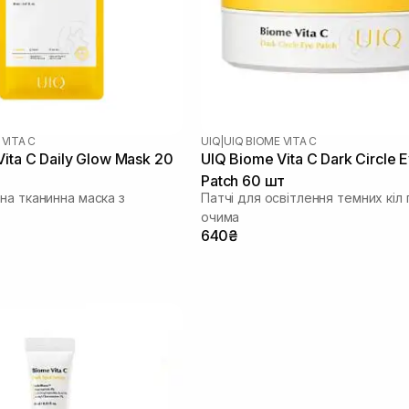
 VITA C
UIQ
|
UIQ BIOME VITA C
ita C Daily Glow Mask 20
UIQ Biome Vita C Dark Circle 
Patch 60 шт
на тканинна маска з
Патчі для освітлення темних кіл 
очима
640₴