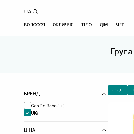
UA
ВОЛОССЯ
ОБЛИЧЧЯ
ТІЛО
ДІМ
МЕРЧ
Група 
UIQ
Н
БРЕНД
Cos De Baha
(+3)
UIQ
ЦІНА