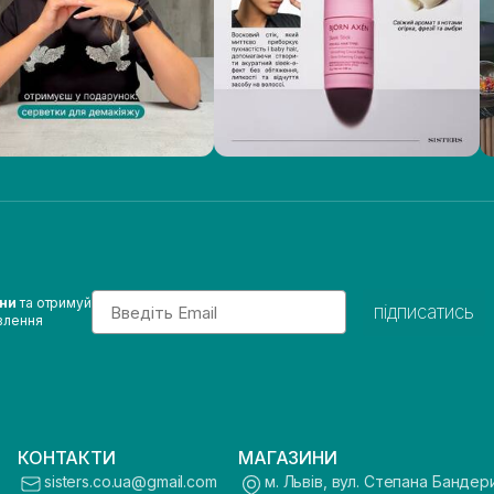
Email
ини
та отримуй
підписатись
влення
КОНТАКТИ
МАГАЗИНИ
sisters.co.ua@gmail.com
м. Львів, вул. Степана Бандер