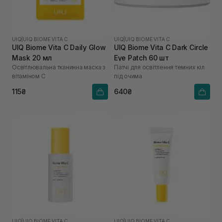
UIQ
|
UIQ BIOME VITA C
UIQ
|
UIQ BIOME VITA C
UIQ Biome Vita C Daily Glow
UIQ Biome Vita C Dark Circle
Mask 20 мл
Eye Patch 60 шт
Освітлювальна тканинна маска з
Патчі для освітлення темних кіл
вітаміном C
під очима
115₴
640₴
UIQ
|
UIQ BIOME VITA C
UIQ
|
UIQ BIOME VITA C