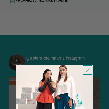
Рекомендації від косметологів
@sisters_stelmakh в Instagram
Підписатися