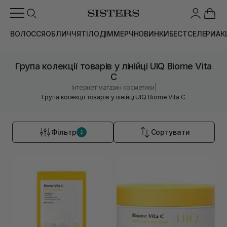
ВОЛОССЯ
ОБЛИЧЧЯ
ТІЛО
ДІМ
МЕРЧ
НОВИНКИ
БЕСТСЕЛЕРИ
АК
Група колекції товарів у лінійці UIQ Biome Vita
C
|
Інтернет магазин косметики
Група колекції товарів у лінійці UIQ Biome Vita C
Фільтр
Сортувати
2