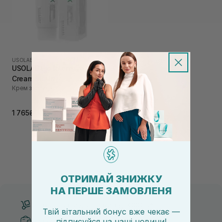
USOLAB
|
USOLAB VITAMIN K
USOLAB Bio Intensive K
Cream 50 мл
Крем з вітаміном К
1 765₴
ОТРИМАЙ ЗНИЖКУ
НА ПЕРШЕ ЗАМОВЛЕНЯ
Безкоштовна доставка від 3000 UAH
Твій вітальний бонус вже чекає —
Безпечні способи оплати
підписуйся
на
наші новини!