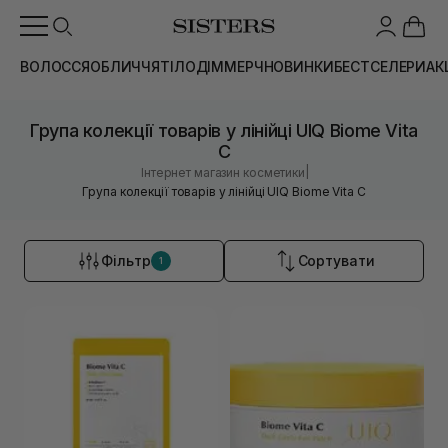
ВОЛОССЯ
ОБЛИЧЧЯ
ТІЛО
ДІМ
МЕРЧ
НОВИНКИ
БЕСТСЕЛЕРИ
АК
Група колекції товарів у лінійці UIQ Biome Vita
C
|
Інтернет магазин косметики
Група колекції товарів у лінійці UIQ Biome Vita C
Фільтр
Сортувати
1