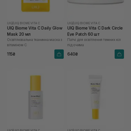
UIQ
|
UIQ BIOME VITA C
UIQ
|
UIQ BIOME VITA C
UIQ Biome Vita C Daily Glow
UIQ Biome Vita C Dark Circle
Mask 20 мл
Eye Patch 60 шт
Освітлювальна тканинна маска з
Патчі для освітлення темних кіл
вітаміном C
під очима
115₴
640₴
UIQ
|
UIQ BIOME VITA C
UIQ
|
UIQ BIOME VITA C