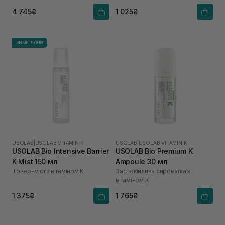
4 745₴
1 025₴
ВИБІР ІЛОНИ
USOLAB
|
USOLAB VITAMIN K
USOLAB
|
USOLAB VITAMIN K
USOLAB Bio Intensive Barrier
USOLAB Bio Premium K
K Mist 150 мл
Ampoule 30 мл
Тонер-міст з вітаміном К
Заспокійлива сироватка з
вітаміном K
1 375₴
1 765₴