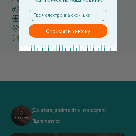
Тільки оригінальна косметика
email
Система бонусів та лояльності
Кращі ціни та топ товари
Отримати знижку
Рекомендації від косметологів
@sisters_stelmakh в Instagram
Підписатися