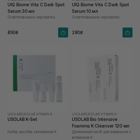
UIQ Biome Vita C Dark Spot
UIQ Biome Vita C Dark Spot
Serum 30 мл
Serum 10 мл
Освітлювальна сироватка
Освітлювальна сироватка
850₴
280₴
USOLAB
|
USOLAB VITAMIN K
USOLAB
|
USOLAB VITAMIN K
USOLAB K-Set
USOLAB Bio Intensive
Foaming K Cleanser 120 мл
Набір засобів з вітаміном К
Делікатний засіб для вмивання з
вітаміном К