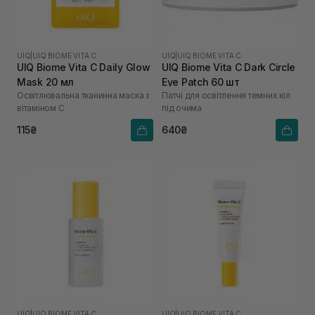
UIQ
|
UIQ BIOME VITA C
UIQ
|
UIQ BIOME VITA C
UIQ Biome Vita C Daily Glow
UIQ Biome Vita C Dark Circle
Mask 20 мл
Eye Patch 60 шт
Освітлювальна тканинна маска з
Патчі для освітлення темних кіл
вітаміном C
під очима
115₴
640₴
UIQ
|
UIQ BIOME VITA C
UIQ
|
UIQ BIOME VITA C