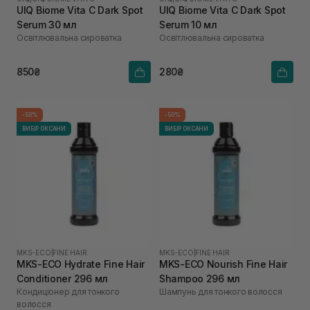
UIQ Biome Vita C Dark Spot
UIQ Biome Vita C Dark Spot
Serum 30 мл
Serum 10 мл
Освітлювальна сироватка
Освітлювальна сироватка
850₴
280₴
-50%
-50%
ВИБІР ОКСАНИ
ВИБІР ОКСАНИ
MKS-ECO
|
FINE HAIR
MKS-ECO
|
FINE HAIR
MKS-ECO Hydrate Fine Hair
MKS-ECO Nourish Fine Hair
Conditioner 296 мл
Shampoo 296 мл
Кондиціонер для тонкого
Шампунь для тонкого волосся
волосся