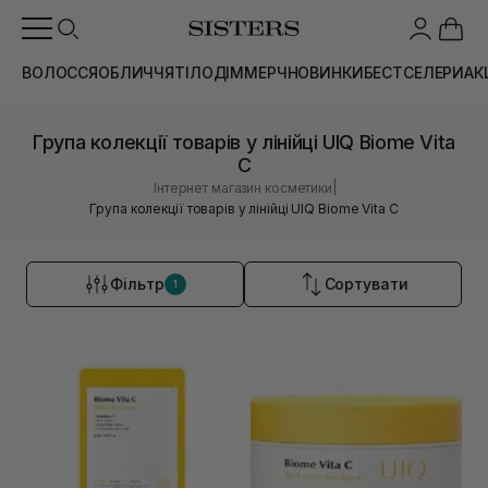
ВОЛОССЯ
ОБЛИЧЧЯ
ТІЛО
ДІМ
МЕРЧ
НОВИНКИ
БЕСТСЕЛЕРИ
АК
Група колекції товарів у лінійці UIQ Biome Vita
C
|
Інтернет магазин косметики
Група колекції товарів у лінійці UIQ Biome Vita C
Фільтр
Сортувати
1