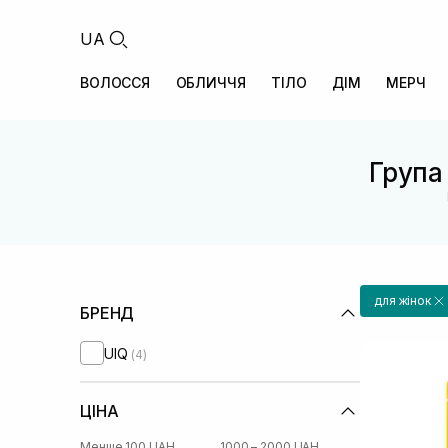
UA
ВОЛОССЯ
ОБЛИЧЧЯ
ТІЛО
ДІМ
МЕРЧ
Група 
для жінок
БРЕНД
UIQ
(4)
ЦІНА
Менше 100 UAH
1000 – 2000 UAH