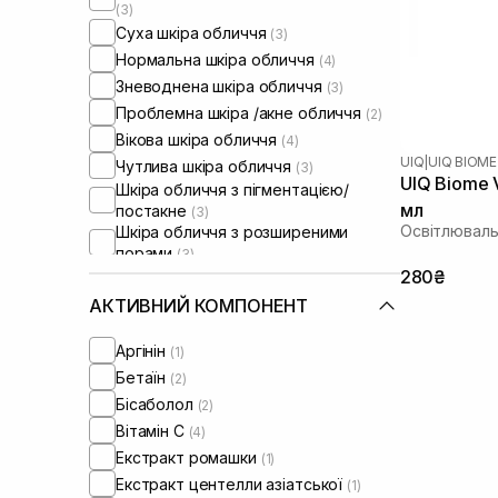
(3)
Суха шкіра обличчя
(3)
Нормальна шкіра обличчя
(4)
Зневоднена шкіра обличчя
(3)
Проблемна шкіра /акне обличчя
(2)
Вікова шкіра обличчя
(4)
UIQ
|
UIQ BIOME
Чутлива шкіра обличчя
(3)
UIQ Biome V
Шкіра обличчя з пігментацією/
мл
постакне
(3)
Освітлюваль
Шкіра обличчя з розширеними
порами
(3)
Шкіра обличчя з порушеним
280₴
барʼєром
(1)
АКТИВНИЙ КОМПОНЕНТ
Сироватки від постакне
(2)
Від синців під очима
(1)
Аргінін
(1)
Бетаїн
(2)
Бісаболол
(2)
Вітамін C
(4)
Екстракт ромашки
(1)
Екстракт центелли азіатської
(1)