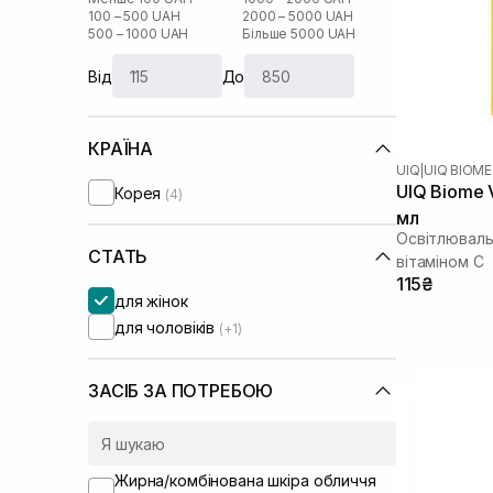
100 – 500 UAH
2000 – 5000 UAH
500 – 1000 UAH
Більше 5000 UAH
Від
До
КРАЇНА
UIQ
|
UIQ BIOME
UIQ Biome V
Корея
(4)
мл
Освітлюваль
СТАТЬ
вітаміном C
115₴
для жінок
для чоловіків
(+1)
ЗАСІБ ЗА ПОТРЕБОЮ
Жирна/комбінована шкіра обличчя