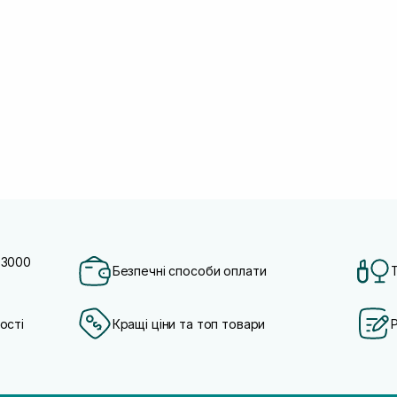
 3000
Безпечні способи оплати
ості
Кращі ціни та топ товари