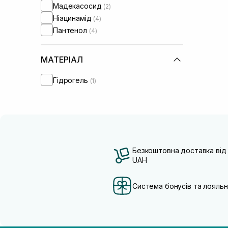
Мадекасосид
(2)
Ніацинамід
(4)
Пантенол
(4)
МАТЕРІАЛ
Гідрогель
(1)
Безкоштовна доставка від
UAH
Система бонусів та лояльн