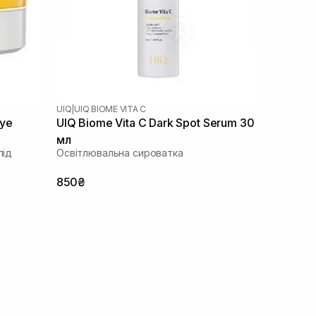
UIQ
|
UIQ BIOME VITA C
Eye
UIQ Biome Vita C Dark Spot Serum 30
мл
під
Освітлювальна сироватка
850₴