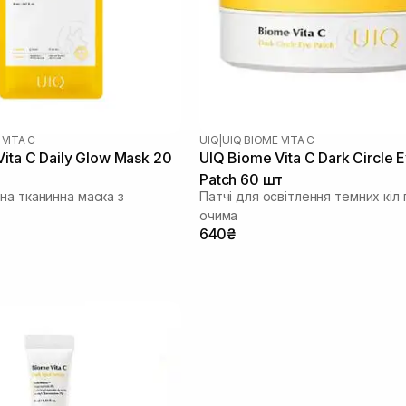
 VITA C
UIQ
|
UIQ BIOME VITA C
ita C Daily Glow Mask 20
UIQ Biome Vita C Dark Circle 
Patch 60 шт
на тканинна маска з
Патчі для освітлення темних кіл 
очима
640₴