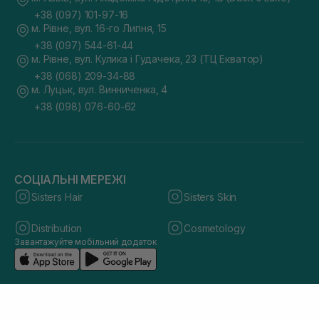
+38 (097) 101-97-16
м. Рівне, вул. 16-го Липня, 15
+38 (097) 544-61-44
м. Рівне, вул. Кулика і Гудачека, 23 (ТЦ Екватор)
+38 (068) 209-34-88
м. Луцьк, вул. Винниченка, 4
+38 (098) 076-60-62
СОЦІАЛЬНІ МЕРЕЖІ
Sisters Hair
Sisters Skin
Distribution
Cosmetology
Завантажуйте мобільний додаток