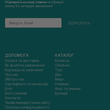
Підпишись на наші новини
та отримуй
знижку 5% на перше замовлення
Email
підписатись
ДОПОМОГА
КАТАЛОГ
Оплата та доставка
Волосся
Як зробити замовлення
Обличчя
Відповіді на запитання
Тіло
Про нас
Дім
ЗМІ про нас
Мерч
Сертифікати та нагороди
Новинки
Блог
Акції та знижки
Бюті словник
Бренди
Контакти
Умови використання сайту
Політика конфіденційності