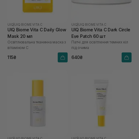
UIQ
|
UIQ BIOME VITA C
UIQ
|
UIQ BIOME VITA C
UIQ Biome Vita C Daily Glow
UIQ Biome Vita C Dark Circle
Mask 20 мл
Eye Patch 60 шт
Освітлювальна тканинна маска з
Патчі для освітлення темних кіл
вітаміном C
під очима
115₴
640₴
UIQ
|
UIQ BIOME VITA C
UIQ
|
UIQ BIOME VITA C