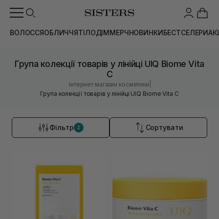
ВОЛОССЯ
ОБЛИЧЧЯ
ТІЛО
ДІМ
МЕРЧ
НОВИНКИ
БЕСТСЕЛЕРИ
АК
Група колекції товарів у лінійці UIQ Biome Vita
C
|
Інтернет магазин косметики
Група колекції товарів у лінійці UIQ Biome Vita C
Фільтр
Сортувати
2