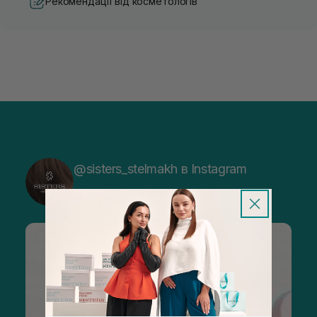
Рекомендації від косметологів
@sisters_stelmakh в Instagram
Підписатися