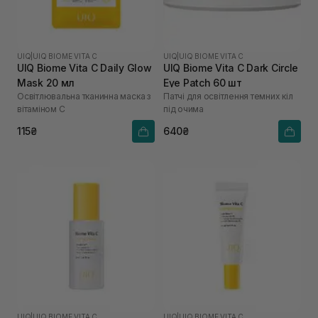
UIQ
|
UIQ BIOME VITA C
UIQ
|
UIQ BIOME VITA C
UIQ Biome Vita C Daily Glow
UIQ Biome Vita C Dark Circle
Mask 20 мл
Eye Patch 60 шт
Освітлювальна тканинна маска з
Патчі для освітлення темних кіл
вітаміном C
під очима
115₴
640₴
UIQ
|
UIQ BIOME VITA C
UIQ
|
UIQ BIOME VITA C