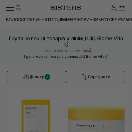
ВОЛОССЯ
ОБЛИЧЧЯ
ТІЛО
ДІМ
МЕРЧ
НОВИНКИ
БЕСТСЕЛЕРИ
АК
Група колекції товарів у лінійці UIQ Biome Vita
C
|
Інтернет магазин косметики
Група колекції товарів у лінійці UIQ Biome Vita C
Фільтр
Сортувати
2