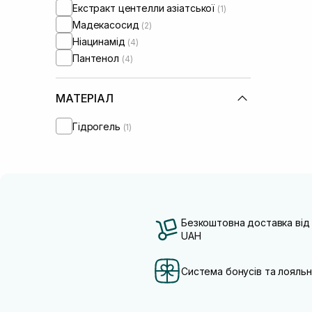
Екстракт центелли азіатської
(1)
Мадекасосид
(2)
Ніацинамід
(4)
Пантенол
(4)
МАТЕРІАЛ
Гідрогель
(1)
Безкоштовна доставка від
UAH
Система бонусів та лояльн