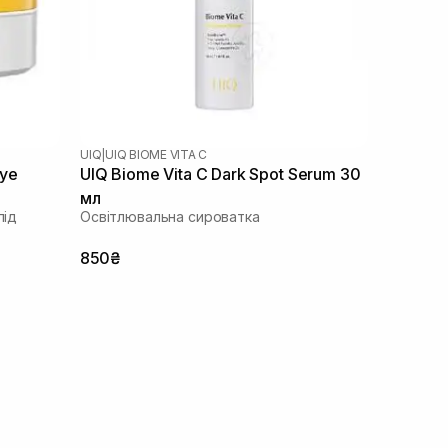
UIQ
|
UIQ BIOME VITA C
Eye
UIQ Biome Vita C Dark Spot Serum 30
мл
під
Освітлювальна сироватка
850₴