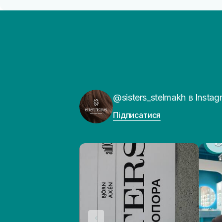
@sisters_stelmakh в Instag
Підписатися