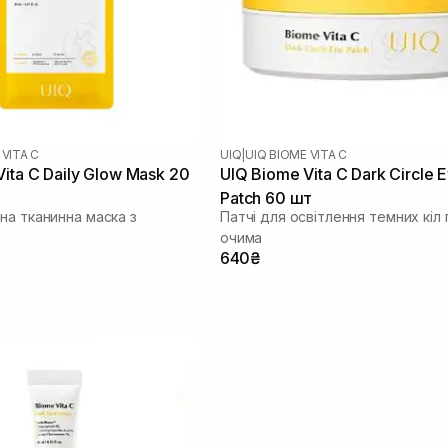
 VITA C
UIQ
|
UIQ BIOME VITA C
ita C Daily Glow Mask 20
UIQ Biome Vita C Dark Circle 
Patch 60 шт
на тканинна маска з
Патчі для освітлення темних кіл 
очима
640₴