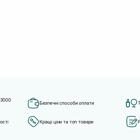
 3000
Безпечні способи оплати
ості
Кращі ціни та топ товари