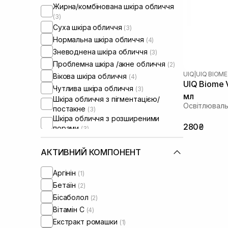
Жирна/комбінована шкіра обличчя
(3)
Суха шкіра обличчя
(3)
Нормальна шкіра обличчя
(4)
Зневоднена шкіра обличчя
(3)
Проблемна шкіра /акне обличчя
(2)
UIQ
|
UIQ BIOME
Вікова шкіра обличчя
(4)
UIQ Biome V
Чутлива шкіра обличчя
(3)
мл
Шкіра обличчя з пігментацією/
Освітлюваль
постакне
(3)
Шкіра обличчя з розширеними
280₴
порами
(3)
Шкіра обличчя з порушеним
барʼєром
(1)
АКТИВНИЙ КОМПОНЕНТ
Сироватки від постакне
(2)
Від синців під очима
(1)
Аргінін
(1)
Бетаїн
(2)
Бісаболол
(2)
Вітамін C
(4)
Екстракт ромашки
(1)