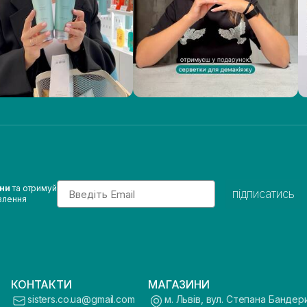
Email
ини
та отримуй
підписатись
влення
КОНТАКТИ
МАГАЗИНИ
sisters.co.ua@gmail.com
м. Львів, вул. Степана Бандер