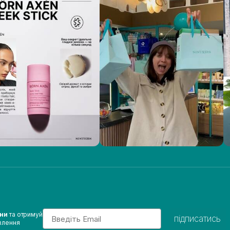
Email
ини
та отримуй
підписатись
влення