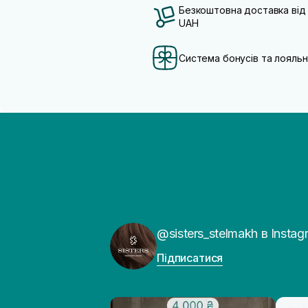
Безкоштовна доставка від
UAH
Система бонусів та лояльн
@sisters_stelmakh в Instag
Підписатися