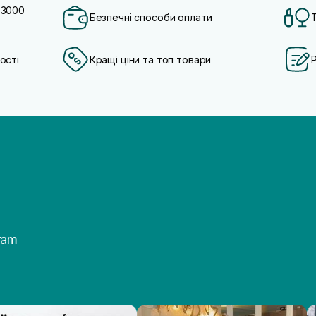
 3000
Безпечні способи оплати
ості
Кращі ціни та топ товари
ram