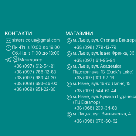
КОНТАКТИ
МАГАЗИНИ
sisters.co.ua@gmail.com
м. Львів, вул. Степана Бандер
Пн.-Пт. з 10:00 до 19:00
+38 (098) 778-13-79
Сб.-Нд. з 11:00 до 18:00
м. Львів, вул. Івана Франка, 36
Менеджер
+38 (097) 611-95-94
+38 (097) 612-54-81
м. Львів, вул. Академіка
+38 (097) 788-12-88
Підстригача, 1В (Duck's Lake)
+38 (097) 983-41-20
+38 (097) 101-97-16
+38 (068) 693-46-00
м. Рівне, вул. 16-го Липня, 15
+38 (068) 951-22-86
+38 (097) 544-61-44
м. Рівне, вул. Кулика і Гудачека
(ТЦ Екватор)
+38 (068) 209-34-88
м. Луцьк, вул. Винниченка, 4
+38 (098) 076-60-62