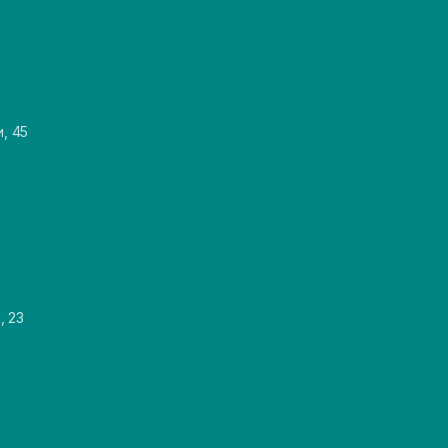
и, 45
, 23