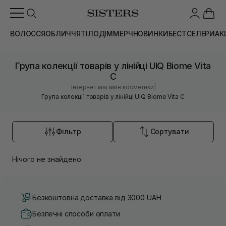
ВОЛОССЯ
ОБЛИЧЧЯ
ТІЛО
ДІМ
МЕРЧ
НОВИНКИ
БЕСТСЕЛЕРИ
АК
Група колекції товарів у лінійці UIQ Biome Vita
C
|
Інтернет магазин косметики
Група колекції товарів у лінійці UIQ Biome Vita C
Фільтр
Сортувати
Нічого не знайдено.
Безкоштовна доставка від 3000 UAH
Безпечні способи оплати