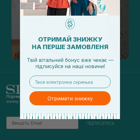
ОТРИМАЙ ЗНИЖКУ
НА ПЕРШЕ ЗАМОВЛЕНЯ
Твій вітальний бонус вже чекає —
підписуйся
на
наші новини!
email
Підпишись на наші новини
та отримуй
Отримати знижку
знижку 5% на перше замовлення
Email
підписатись