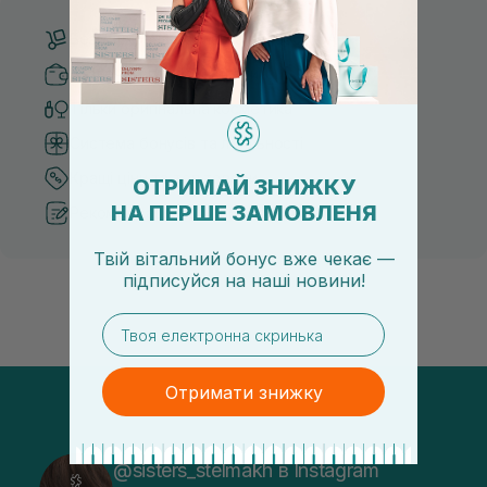
Безкоштовна доставка від 3000 UAH
Безпечні способи оплати
Тільки оригінальна косметика
Система бонусів та лояльності
Кращі ціни та топ товари
ОТРИМАЙ ЗНИЖКУ
НА ПЕРШЕ ЗАМОВЛЕНЯ
Рекомендації від косметологів
Твій вітальний бонус вже чекає —
підписуйся
на
наші новини!
email
Отримати знижку
@sisters_stelmakh в Instagram