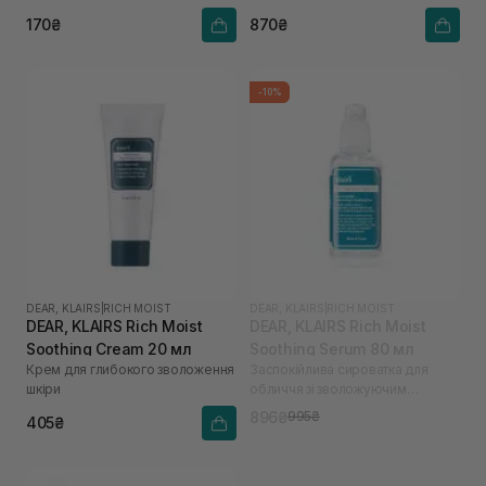
170₴
870₴
-10%
DEAR, KLAIRS
|
RICH MOIST
DEAR, KLAIRS
|
RICH MOIST
DEAR, KLAIRS Rich Moist
DEAR, KLAIRS Rich Moist
Soothing Cream 20 мл
Soothing Serum 80 мл
Крем для глибокого зволоження
Заспокійлива сироватка для
шкіри
обличчя зі зволожуючим
ефектом
896₴
995₴
405₴