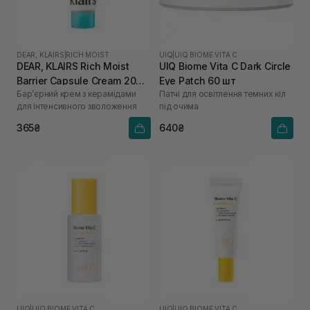
DEAR, KLAIRS
|
RICH MOIST
UIQ
|
UIQ BIOME VITA C
DEAR, KLAIRS Rich Moist
UIQ Biome Vita C Dark Circle
Barrier Capsule Cream 20
Eye Patch 60 шт
Бар’єрний крем з керамідами
Патчі для освітлення темних кіл
мл
для інтенсивного зволоження
під очима
365₴
640₴
UIQ
|
UIQ BIOME VITA C
UIQ
|
UIQ BIOME VITA C