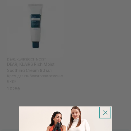
DEAR, KLAIRS
|
RICH MOIST
DEAR, KLAIRS Rich Moist
Soothing Cream 80 мл
Крем для глибокого зволоження
шкіри
1 025₴