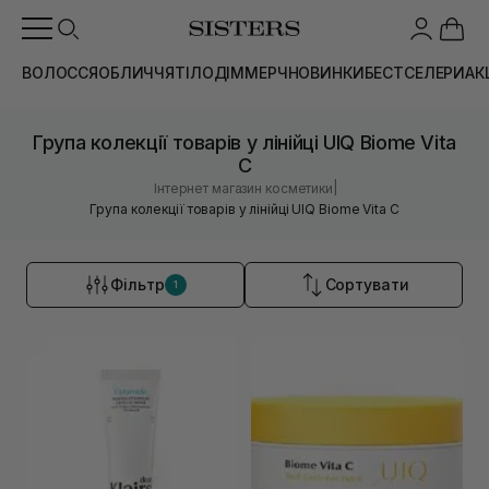
ВОЛОССЯ
ОБЛИЧЧЯ
ТІЛО
ДІМ
МЕРЧ
НОВИНКИ
БЕСТСЕЛЕРИ
АК
Група колекції товарів у лінійці UIQ Biome Vita
C
|
Інтернет магазин косметики
Група колекції товарів у лінійці UIQ Biome Vita C
Фільтр
Сортувати
1