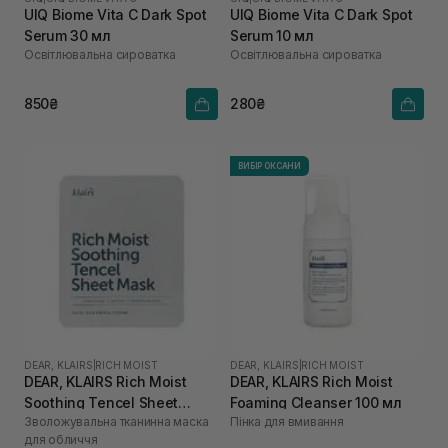
UIQ Biome Vita C Dark Spot
UIQ Biome Vita C Dark Spot
Serum 30 мл
Serum 10 мл
Освітлювальна сироватка
Освітлювальна сироватка
850₴
280₴
ВИБІР ОКСАНИ
DEAR, KLAIRS
|
RICH MOIST
DEAR, KLAIRS
|
RICH MOIST
DEAR, KLAIRS Rich Moist
DEAR, KLAIRS Rich Moist
Soothing Tencel Sheet
Foaming Cleanser 100 мл
Зволожувальна тканинна маска
Пінка для вмивання
Mask 1 шт
для обличчя