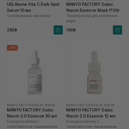
UIQ Biome Vita C Dark Spot
MANYO FACTORY Galac
Serum 10 мл
Niacin Essence Mask 1*30г
Освітлювальна сироватка
Тканева маска для освітлення
шкіри
280₴
149₴
-20%
MANYO FACTORY
|
GALAC NIACIN
MANYO FACTORY
|
GALAC NIACIN
MANYO FACTORY Galac
MANYO FACTORY Galac
Niacin 2.0 Essence 30 мл
Niacin 2.0 Essence 12 мл
Есенція посилена з
Есенція посилена з
галактомісісом і ніацинамідом
галактомісісом і ніацинамідом