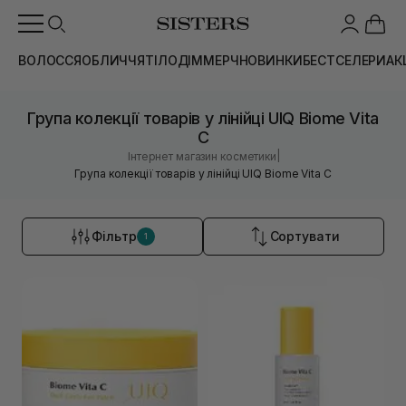
ВОЛОССЯ
ОБЛИЧЧЯ
ТІЛО
ДІМ
МЕРЧ
НОВИНКИ
БЕСТСЕЛЕРИ
АК
Група колекції товарів у лінійці UIQ Biome Vita
C
|
Інтернет магазин косметики
Група колекції товарів у лінійці UIQ Biome Vita C
Фільтр
Сортувати
1