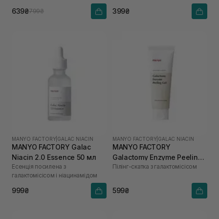
639₴
399₴
799₴
MANYO FACTORY
|
GALAC NIACIN
MANYO FACTORY
|
GALAC NIACIN
MANYO FACTORY Galac
MANYO FACTORY
Niacin 2.0 Essence 50 мл
Galactomy Enzyme Peeling
Есенція посилена з
Пілінг-скатка з галактомісісом
Gel 75 мл
галактомісісом і ніацинамідом
999₴
599₴