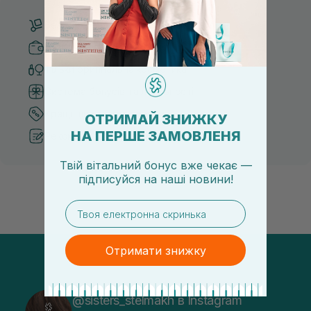
Безкоштовна доставка від 3000 UAH
Безпечні способи оплати
Тільки оригінальна косметика
Система бонусів та лояльності
Кращі ціни та топ товари
ОТРИМАЙ ЗНИЖКУ
НА ПЕРШЕ ЗАМОВЛЕНЯ
Рекомендації від косметологів
Твій вітальний бонус вже чекає —
підписуйся
на
наші новини!
email
Отримати знижку
@sisters_stelmakh в Instagram