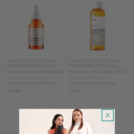
MANYO FACTORY
|
GALAC NIACIN
MANYO FACTORY
|
GALAC NIACIN
MANYO FACTORY Galac
MANYO FACTORY Galac
Whitening Vita Serum 50 мл
Whitening Vita Toner 210 мл
Освітлююча сироватка з
Освітлюючий тонер з
галактомісісом і вітамінним
галактомісісом і вітамінним
комплексом
комплексом
1 199₴
799₴