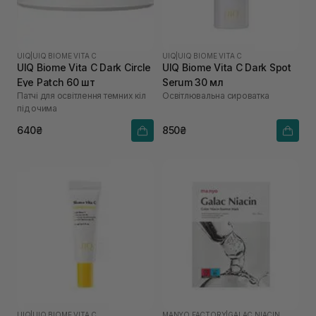
UIQ
|
UIQ BIOME VITA C
UIQ
|
UIQ BIOME VITA C
UIQ Biome Vita C Dark Circle
UIQ Biome Vita C Dark Spot
Eye Patch 60 шт
Serum 30 мл
Патчі для освітлення темних кіл
Освітлювальна сироватка
під очима
640₴
850₴
UIQ
|
UIQ BIOME VITA C
MANYO FACTORY
|
GALAC NIACIN