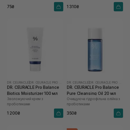
75₴
1 310₴
DR. CEURACLE
|
DR. CEURACLE PRO BALANCE
DR. CEURACLE
|
DR. CEURACLE PRO BALANCE
DR. CEURACLE Pro Balance
DR. CEURACLE Pro Balance
Biotics Moisturizer 100 мл
Pure Cleansing Oil 20 мл
Зволожуючий крем з
Очищуюча гідрофільна олійка з
пробіотиками
пробіотиками
1 200₴
350₴