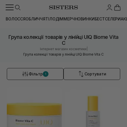
ВОЛОССЯ
ОБЛИЧЧЯ
ТІЛО
ДІМ
МЕРЧ
НОВИНКИ
БЕСТСЕЛЕРИ
АК
Група колекції товарів у лінійці UIQ Biome Vita
C
|
Інтернет магазин косметики
Група колекції товарів у лінійці UIQ Biome Vita C
Фільтр
Сортувати
1