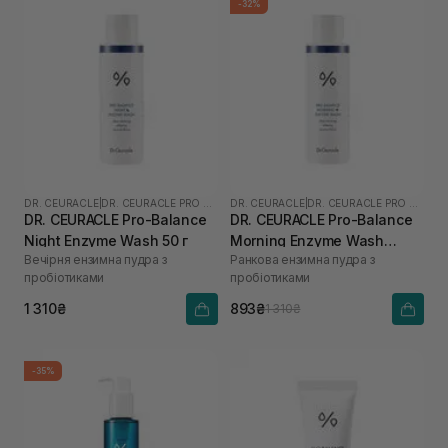
-32%
DR. CEURACLE
|
DR. CEURACLE PRO BALANCE
DR. CEURACLE
|
DR. CEURACLE PRO BALANCE
DR. CEURACLE Pro-Balance
DR. CEURACLE Pro-Balance
Night Enzyme Wash 50 г
Morning Enzyme Wash
Вечірня ензимна пудра з
Ранкова ензимна пудра з
(термін до 01.27р.) 50 г
пробіотиками
пробіотиками
1 310₴
893₴
1 310₴
-35%