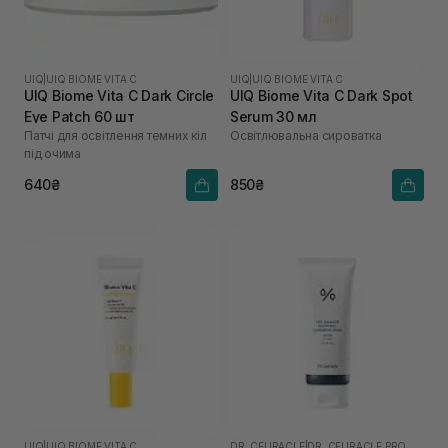
UIQ
|
UIQ BIOME VITA C
UIQ
|
UIQ BIOME VITA C
UIQ Biome Vita C Dark Circle
UIQ Biome Vita C Dark Spot
Eye Patch 60 шт
Serum 30 мл
Патчі для освітлення темних кіл
Освітлювальна сироватка
під очима
640₴
850₴
UIQ
|
UIQ BIOME VITA C
DR. CEURACLE
|
DR. CEURACLE PRO BALANCE