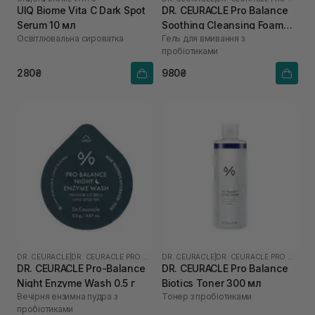
UIQ Biome Vita C Dark Spot
DR. CEURACLE Pro Balance
Serum 10 мл
Soothing Cleansing Foam
Освітлювальна сироватка
Гель для вмивання з
150 мл
пробіотиками
280₴
980₴
DR. CEURACLE
|
DR. CEURACLE PRO BALANCE
DR. CEURACLE
|
DR. CEURACLE PRO BALANCE
DR. CEURACLE Pro-Balance
DR. CEURACLE Pro Balance
Night Enzyme Wash 0.5 г
Biotics Toner 300 мл
Вечірня ензимна пудра з
Тонер з пробіотиками
пробіотиками