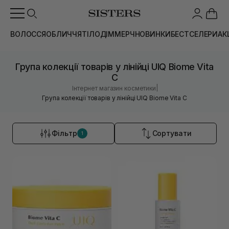
ВОЛОССЯ
ОБЛИЧЧЯ
ТІЛО
ДІМ
МЕРЧ
НОВИНКИ
БЕСТСЕЛЕРИ
АК
Група колекції товарів у лінійці UIQ Biome Vita
C
|
Інтернет магазин косметики
Група колекції товарів у лінійці UIQ Biome Vita C
Фільтр
Сортувати
1