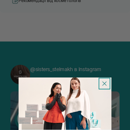
Рекомендації від косметологів
@sisters_stelmakh в Instagram
Підписатися