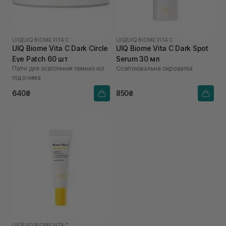
UIQ
|
UIQ BIOME VITA C
UIQ
|
UIQ BIOME VITA C
UIQ Biome Vita C Dark Circle
UIQ Biome Vita C Dark Spot
Eye Patch 60 шт
Serum 30 мл
Патчі для освітлення темних кіл
Освітлювальна сироватка
під очима
640₴
850₴
UIQ
|
UIQ BIOME VITA C