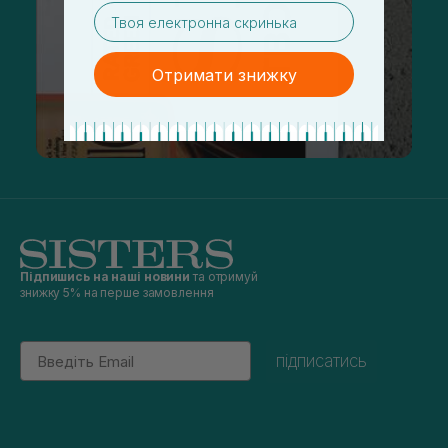
email
Отримати знижку
Підпишись на наші новини
та отримуй
знижку 5% на перше замовлення
Email
підписатись