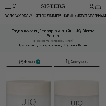
ВОЛОССЯ
ОБЛИЧЧЯ
ТІЛО
ДІМ
МЕРЧ
НОВИНКИ
БЕСТСЕЛЕРИ
АК
Група колекції товарів у лінійці UIQ Biome
Barrier
|
Інтернет магазин косметики
Група колекції товарів у лінійці UIQ Biome Barrier
Фільтр
Сортувати
2