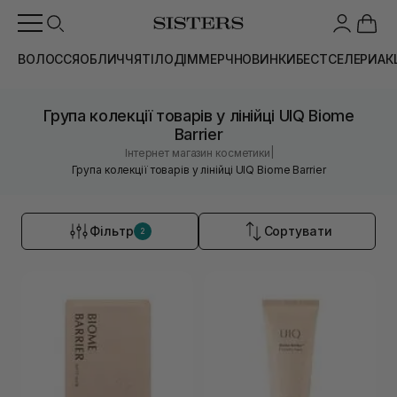
ВОЛОССЯ
ОБЛИЧЧЯ
ТІЛО
ДІМ
МЕРЧ
НОВИНКИ
БЕСТСЕЛЕРИ
АК
Група колекції товарів у лінійці UIQ Biome
Barrier
|
Інтернет магазин косметики
Група колекції товарів у лінійці UIQ Biome Barrier
Фільтр
Сортувати
2