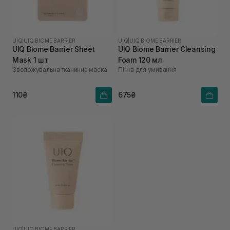
UIQ
|
UIQ BIOME BARRIER
UIQ
|
UIQ BIOME BARRIER
UIQ Biome Barrier Sheet
UIQ Biome Barrier Cleansing
Mask 1 шт
Foam 120 мл
Зволожувальна тканинна маска
Пінка для умивання
110₴
675₴
UIQ
|
UIQ BIOME BARRIER