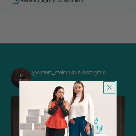
Рекомендації від косметологів
@sisters_stelmakh в Instagram
Підписатися