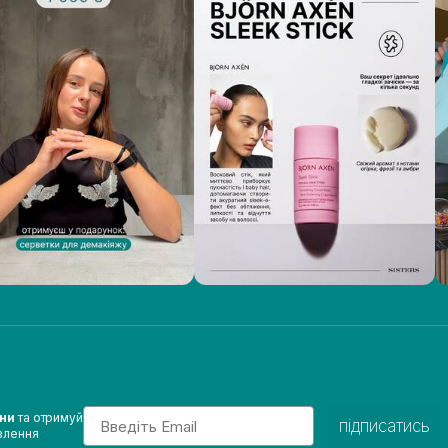
Email
ини
та отримуй
підписатись
влення