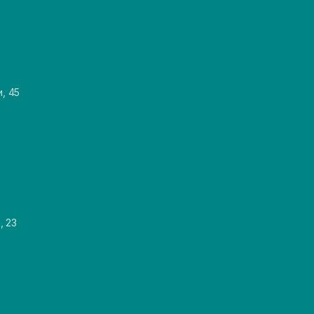
и, 45
, 23