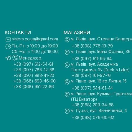
КОНТАКТИ
МАГАЗИНИ
sisters.co.ua@gmail.com
м. Львів, вул. Степана Бандер
Пн.-Пт. з 10:00 до 19:00
+38 (098) 778-13-79
Сб.-Нд. з 11:00 до 18:00
м. Львів, вул. Івана Франка, 36
Менеджер
+38 (097) 611-95-94
+38 (097) 612-54-81
м. Львів, вул. Академіка
+38 (097) 788-12-88
Підстригача, 1В (Duck's Lake)
+38 (097) 983-41-20
+38 (097) 101-97-16
+38 (068) 693-46-00
м. Рівне, вул. 16-го Липня, 15
+38 (068) 951-22-86
+38 (097) 544-61-44
м. Рівне, вул. Кулика і Гудачека
(ТЦ Екватор)
+38 (068) 209-34-88
м. Луцьк, вул. Винниченка, 4
+38 (098) 076-60-62