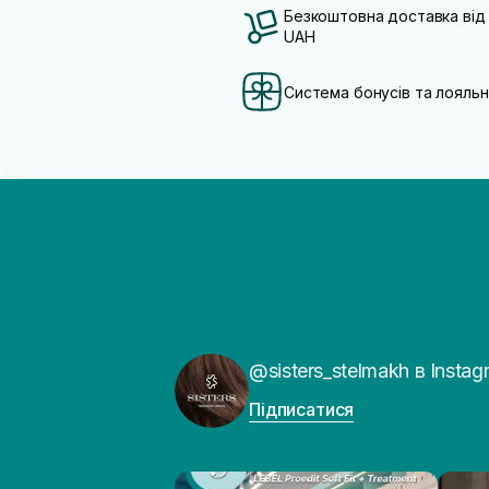
Безкоштовна доставка від
UAH
Система бонусів та лояльн
@sisters_stelmakh в Instag
Підписатися