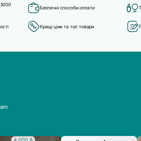
 3000
Безпечні способи оплати
ості
Кращі ціни та топ товари
ram