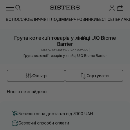
ВОЛОССЯ
ОБЛИЧЧЯ
ТІЛО
ДІМ
МЕРЧ
НОВИНКИ
БЕСТСЕЛЕРИ
АК
Група колекції товарів у лінійці UIQ Biome
Barrier
|
Інтернет магазин косметики
Група колекції товарів у лінійці UIQ Biome Barrier
Фільтр
Сортувати
Нічого не знайдено.
Безкоштовна доставка від 3000 UAH
Безпечні способи оплати