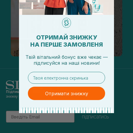
ОТРИМАЙ ЗНИЖКУ
НА ПЕРШЕ ЗАМОВЛЕНЯ
Твій вітальний бонус вже чекає —
підписуйся
на
наші новини!
email
Підпишись на наші новини
та отримуй
Отримати знижку
знижку 5% на перше замовлення
Email
підписатись