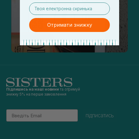
email
Отримати знижку
Підпишись на наші новини
та отримуй
знижку 5% на перше замовлення
Email
підписатись