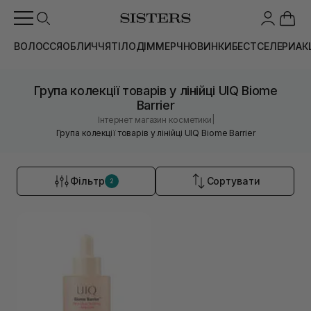
ВОЛОССЯ
ОБЛИЧЧЯ
ТІЛО
ДІМ
МЕРЧ
НОВИНКИ
БЕСТСЕЛЕРИ
АК
Група колекції товарів у лінійці UIQ Biome
Barrier
|
Інтернет магазин косметики
Група колекції товарів у лінійці UIQ Biome Barrier
Фільтр
Сортувати
2