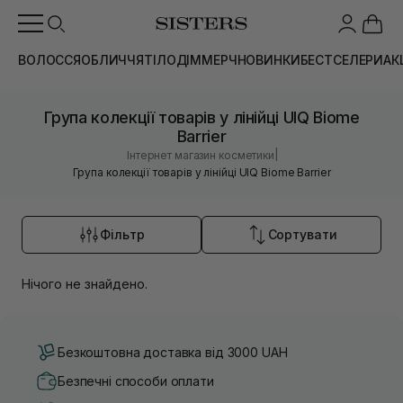
ВОЛОССЯ
ОБЛИЧЧЯ
ТІЛО
ДІМ
МЕРЧ
НОВИНКИ
БЕСТСЕЛЕРИ
АК
Група колекції товарів у лінійці UIQ Biome
Barrier
|
Інтернет магазин косметики
Група колекції товарів у лінійці UIQ Biome Barrier
Фільтр
Сортувати
Нічого не знайдено.
Безкоштовна доставка від 3000 UAH
Безпечні способи оплати