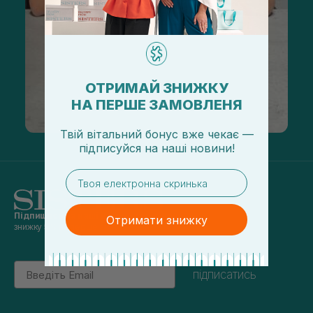
ОТРИМАЙ ЗНИЖКУ
НА ПЕРШЕ ЗАМОВЛЕНЯ
Твій вітальний бонус вже чекає —
підписуйся
на
наші новини!
email
Підпишись на наші новини
та отримуй
Отримати знижку
знижку 5% на перше замовлення
Email
підписатись