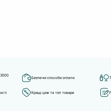
 3000
Безпечні способи оплати
ості
Кращі ціни та топ товари