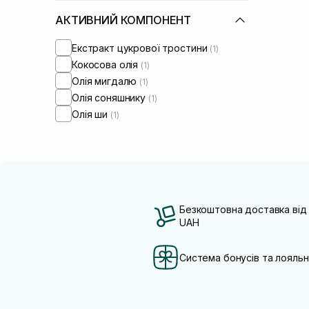
АКТИВНИЙ КОМПОНЕНТ
Екстракт цукрової тростини
(1)
Кокосова олія
(1)
Олія мигдалю
(1)
Олія соняшнику
(1)
Олія ши
(1)
Безкоштовна доставка від
UAH
Система бонусів та лояльн