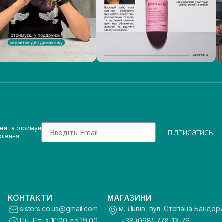
Email
ини
та отримуй
підписатись
влення
КОНТАКТИ
МАГАЗИНИ
sisters.co.ua@gmail.com
м. Львів, вул. Степана Бандер
Пн.-Пт. з 10:00 до 19:00
+38 (098) 778-13-79