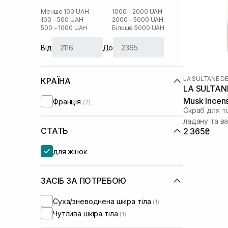
Менше 100 UAH
1000 – 2000 UAH
100 – 500 UAH
2000 – 5000 UAH
500 – 1000 UAH
Більше 5000 UAH
Від
До
LA SULTANE D
КРАЇНА
LA SULTAN
Musk Incens
Франція
(2)
Скраб для т
ладану та ва
СТАТЬ
2 365₴
для жінок
ЗАСІБ ЗА ПОТРЕБОЮ
Суха/зневоднена шкіра тіла
(1)
Чутлива шкіра тіла
(1)