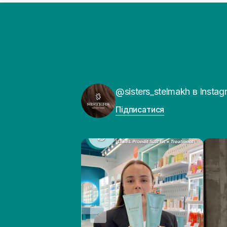
@sisters_stelmakh в Instag
Підписатися