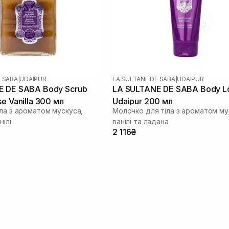
E SABA
|
UDAIPUR
LA SULTANE DE SABA
|
UDAIPUR
E DE SABA Body Scrub
LA SULTANE DE SABA Body Lo
e Vanilla 300 мл
Udaipur 200 мл
іла з ароматом мускуса,
Молочко для тіла з ароматом му
нілі
ванілі та ладана
2 116₴