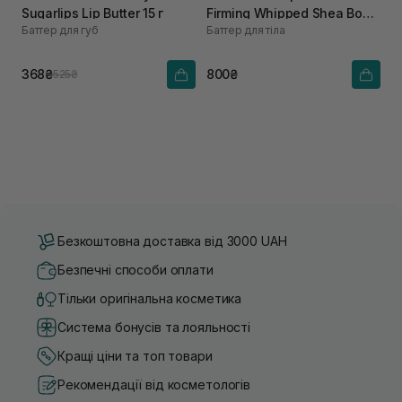
Sugarlips Lip Butter 15 г
Firming Whipped Shea Body
Баттер для губ
Баттер для тіла
Butter 240 г
368₴
800₴
525₴
Безкоштовна доставка від 3000 UAH
Безпечні способи оплати
Тільки оригінальна косметика
Система бонусів та лояльності
Кращі ціни та топ товари
Рекомендації від косметологів