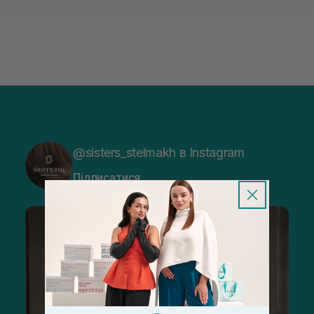
@sisters_stelmakh в Instagram
Підписатися