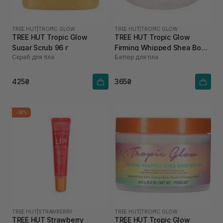
TREE HUT
|
TROPIC GLOW
TREE HUT
|
TROPIC GLOW
TREE HUT Tropic Glow
TREE HUT Tropic Glow
Sugar Scrub 96 г
Firming Whipped Shea Body
Скраб для тіла
Баттер для тіла
Butter 85 г
425₴
365₴
-30%
TREE HUT
|
STRAWBERRY
TREE HUT
|
TROPIC GLOW
TREE HUT Strawberry
TREE HUT Tropic Glow