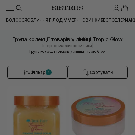
ВОЛОССЯ
ОБЛИЧЧЯ
ТІЛО
ДІМ
МЕРЧ
НОВИНКИ
БЕСТСЕЛЕРИ
АК
Група колекції товарів у лінійці Tropic Glow
|
Інтернет магазин косметики
Група колекції товарів у лінійці Tropic Glow
Фільтр
Сортувати
1