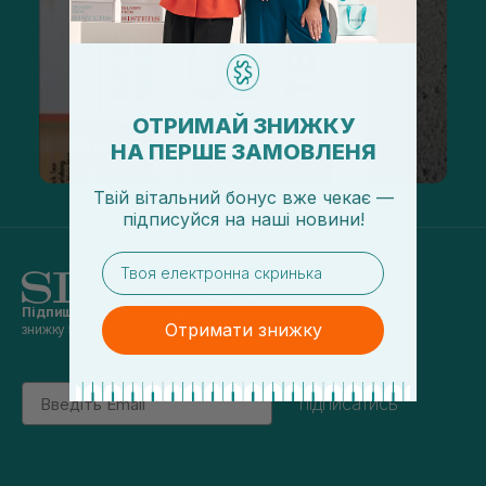
ОТРИМАЙ ЗНИЖКУ
НА ПЕРШЕ ЗАМОВЛЕНЯ
Твій вітальний бонус вже чекає —
підписуйся
на
наші новини!
email
Підпишись на наші новини
та отримуй
Отримати знижку
знижку 5% на перше замовлення
Email
підписатись