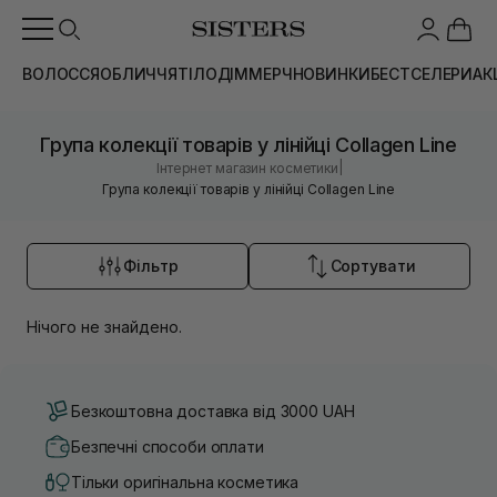
ВОЛОССЯ
ОБЛИЧЧЯ
ТІЛО
ДІМ
МЕРЧ
НОВИНКИ
БЕСТСЕЛЕРИ
АК
Група колекції товарів у лінійці Collagen Line
|
Інтернет магазин косметики
Група колекції товарів у лінійці Collagen Line
Фільтр
Сортувати
Нічого не знайдено.
Безкоштовна доставка від 3000 UAH
Безпечні способи оплати
Тільки оригінальна косметика