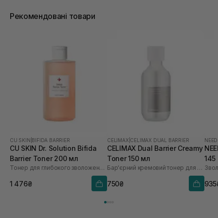
Рекомендовані товари
CU SKIN
|
BIFIDA BARRIER
CELIMAX
|
CELIMAX DUAL BARRIER
NEED
CU SKIN Dr. Solution Bifida
CELIMAX Dual Barrier Creamy
NEE
Barrier Toner 200 мл
Toner 150 мл
145
Тонер для глибокого зволоження з лізатом біфідобактерій 85%
Бар'єрний кремовий тонер для обличчя
Звол
1 476₴
750₴
935