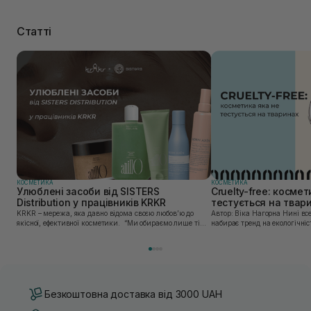
Статті
КОСМЕТИКА
КОСМЕТИКА
Улюблені засоби від SISTERS
Cruelty-free: космет
Distribution у працівників KRKR
тестується на твар
KRKR – мережа, яка давно відома своєю любов’ю до
Автор: Віка Нагорна Нині все більшої популярності
якісної, ефективної косметики. “Ми обираємо лише ті
набирає тренд на екологічніс
бренди, в яких впевнені — і які перевірили на собі. Одні
Це стосується і одягу, і харч
з таких — бренди, представлені SISTERS...
якою користуємось. Споживач
Безкоштовна доставка від 3000 UAH