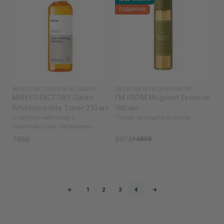
ПОДАРУНОК
MANYO FACTORY
|
GALAC NIACIN
I'M FROM
|
I'M FROM MUGWORT
MANYO FACTORY Galac
I'M FROM Mugwort Essence
Whitening Vita Toner 210 мл
160 мл
Освітлюючий тонер з
Тонер-есенція з полином
галактомісісом і вітамінним
комплексом
799₴
897₴
1 380₴
←
1
2
3
4
→