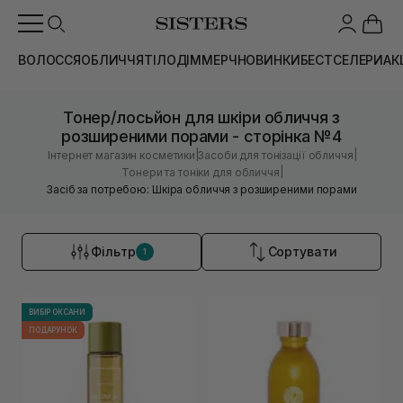
ВОЛОССЯ
ОБЛИЧЧЯ
ТІЛО
ДІМ
МЕРЧ
НОВИНКИ
БЕСТСЕЛЕРИ
АК
Тонер/лосьйон для шкіри обличчя з
розширеними порами - сторінка №4
|
|
Інтернет магазин косметики
Засоби для тонізації обличчя
|
Тонери та тоніки для обличчя
Засіб за потребою: Шкіра обличчя з розширеними порами
Фільтр
Сортувати
1
ВИБІР ОКСАНИ
ПОДАРУНОК