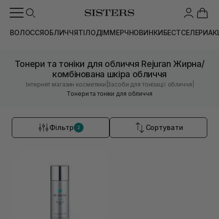
ВОЛОССЯ
ОБЛИЧЧЯ
ТІЛО
ДІМ
МЕРЧ
НОВИНКИ
БЕСТСЕЛЕРИ
АК
Тонери та тоніки для обличчя Rejuran Жирна/
комбінована шкіра обличчя
|
|
Інтернет магазин косметики
Засоби для тонізації обличчя
Тонери та тоніки для обличчя
Фільтр
Сортувати
2