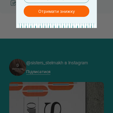
Рекомендації від косметологів
Отримати знижку
@sisters_stelmakh в Instagram
Підписатися