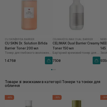
CU SKIN
|
BIFIDA BARRIER
CELIMAX
|
CELIMAX DUAL BARRIER
NEED
CU SKIN Dr. Solution Bifida
CELIMAX Dual Barrier Creamy
NEE
Barrier Toner 200 мл
Toner 150 мл
145
Тонер для глибокого зволоження з лізатом біфідобактерій 85%
Бар'єрний кремовий тонер для обличчя
Звол
1 476₴
750₴
935
Товари зі знижками в категорії Тонери та тоніки для
обличчя
-40%
-35%
-25