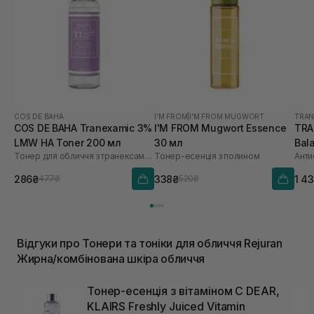
COS DE BAHA
I'M FROM
|
I'M FROM MUGWORT
TRAN
COS DE BAHA Tranexamic 3%
I'M FROM Mugwort Essence
TRA
LMW HA Toner 200 мл
30 мл
Bal
Тонер для обличчя з транексамовою кислотою
Тонер-есенція з полином
286₴
338₴
1 4
477₴
520₴
Відгуки про Тонери та тоніки для обличчя Rejuran
Жирна/комбінована шкіра обличчя
Тонер-есенція з вітаміном C DEAR,
KLAIRS Freshly Juiced Vitamin