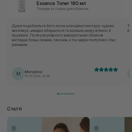
Essence Toner 180 мл
Тонери та тоніки для обличчя
Дуже подобається його легка есенційна текстура, чудово
То
зволожує, швидко вбирається та залишає шкіру м’якою й
йо
пружною. Після регулярного використання обличчя
виглядає більш свіжим, сяючим, а тон шкіри поступово стає
рівнішим.
Morozova
M
19.07.2026, 13:29
Статті