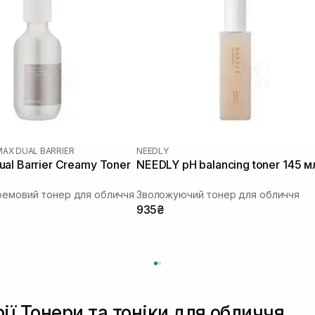
MAX DUAL BARRIER
NEEDLY
al Barrier Creamy Toner
NEEDLY pH balancing toner 145 м
ремовий тонер для обличчя
Зволожуючий тонер для обличчя
935₴
ії Тонери та тоніки для обличчя