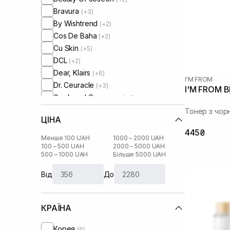
Bravura
(+3)
By Wishtrend
(+2)
Cos De Baha
(+2)
Cu Skin
(+5)
DCL
(+2)
Dear, Klairs
(+6)
I'M FROM
Dr. Ceuracle
(+3)
I'M FROM B
Geek and Gorgeous
(+1)
I'm From
Тонер з чор
ЦІНА
Instytutum
(+5)
445₴
Manyo Factory
(+5)
Менше 100 UAH
1000 – 2000 UAH
Medicube
100 – 500 UAH
2000 – 5000 UAH
(+2)
500 – 1000 UAH
Більше 5000 UAH
Medik8
(+5)
Needly
(+2)
Від
До
Numbuzin
(+1)
Question and Answer
(+1)
КРАЇНА
Rejuran
(+1)
Rosy Drop
(+1)
Корея
(6)