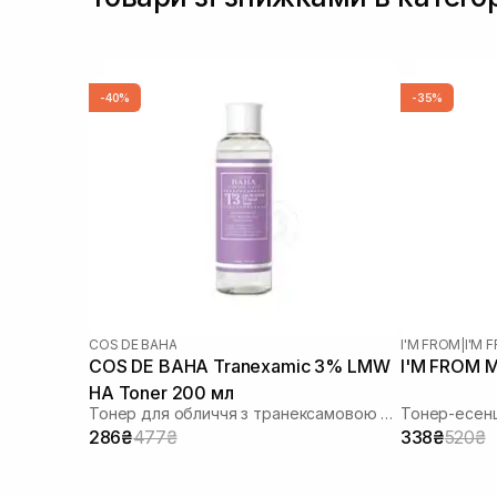
-40%
-35%
COS DE BAHA
I'M FROM
|
I'M
COS DE BAHA Tranexamic 3% LMW
I'M FROM M
HA Toner 200 мл
Тонер для обличчя з транексамовою кислотою
Тонер-есенц
286₴
477₴
338₴
520₴