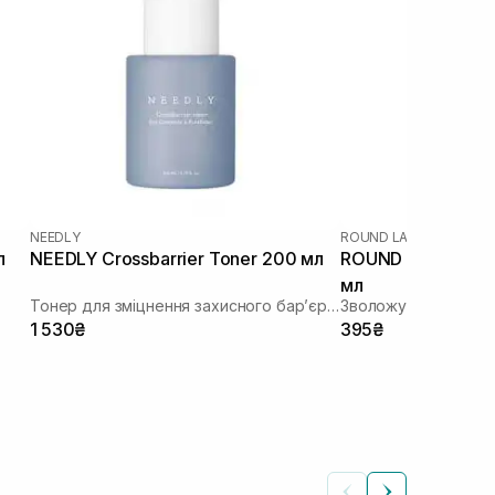
NEEDLY
ROUND LAB
|
ROUND LAB
л
NEEDLY Crossbarrier Toner 200 мл
ROUND LAB 1025 
мл
Тонер для зміцнення захисного бар’єру з керамідами та пантенолом
Зволожуючий тоне
1 530₴
395₴