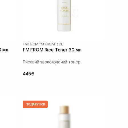
I'M FROM
|
I'M FROM RICE
0 мл
I'M FROM Rice Toner 30 мл
Рисовий зволожуючий тонер
445₴
ПОДАРУНОК