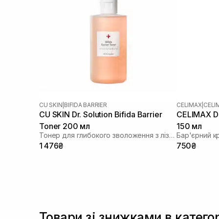
CU SKIN
|
BIFIDA BARRIER
CELIMAX
|
CELI
CU SKIN Dr. Solution Bifida Barrier
CELIMAX Du
Toner 200 мл
150 мл
Тонер для глибокого зволоження з лізатом біфідобактерій 85%
Бар'єрний к
1 476₴
750₴
Товари зі знижками в категор