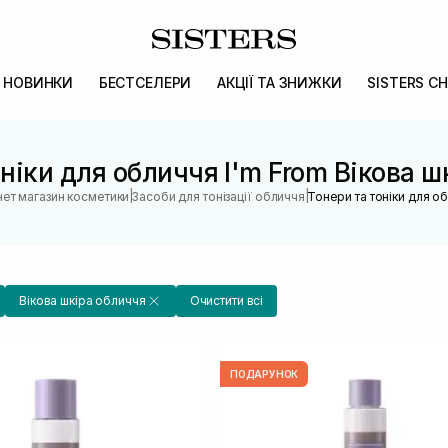
НОВИНКИ
БЕСТСЕЛЕРИ
АКЦІЇ ТА ЗНИЖКИ
SISTERS CH
оніки для обличчя I'm From Вікова ш
|
|
нет магазин косметики
Засоби для тонізації обличчя
Тонери та тоніки для о
Вікова шкіра обличчя
Очистити всі
ПОДАРУНОК