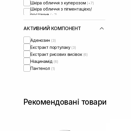
Шкіра обличчя з куперозом
(+7)
Шкіра обличчя з пігментацією/
постакне
(+7)
Шкіра обличчя з розширеними
порами
(+5)
АКТИВНИЙ КОМПОНЕНТ
Шкіра обличчя з порушеним
барʼєром
(+7)
Аденозин
(3)
Шкіра обличчя з порушеним
Екстракт портулаку
(3)
мікробіомом
(+4)
Екстракт рисових висівок
(6)
Ніацинамід
(6)
Пантенол
(1)
Рекомендовані товари