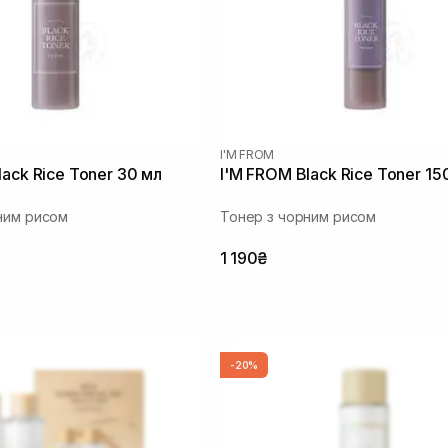
I'M FROM
lack Rice Toner 30 мл
I'M FROM Black Rice Toner 15
ним рисом
Тонер з чорним рисом
1 190₴
-20%