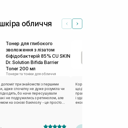
 шкіра обличчя
Тонер для глибокого
Бар'єрний к
зволоження з лізатом
для обличчя
біфідобактерій 85% CU SKIN
Barrier Crea
Тонери та тонік
Dr. Solution Bifida Barrier
Toner 200 мл
Тонери та тоніки для обличчя
 допоміг при знайомстві з першими
Користуюся цим тонером вже 
и, адже спочатку не дуже розуміла чи
щодня — вранці та ввечері, і я 
 підходять, бо наче пересушували
практично не закінчується 😄
так і не подружились з ретинолом, але
і здається, що він якийсь неск
ремом на основі бакічіолу - це просто
економний у використанні. Так
якось недооцінений цей продукт.
він не водичка, а такий легки
ху, ніби звичайна водичка, але
приємний. Я наношу тільки рук
іст - це дійсно допомога будь-якій
диска — так набагато комфортні
засіб не витрачається даремн
швидко, не залишає липкості, а