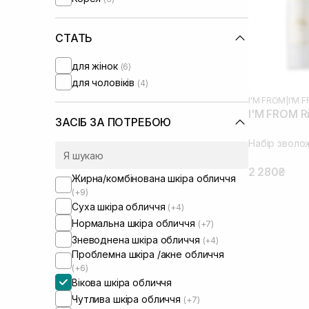
Round Lab
(+4)
Skin1004
(+2)
Transparent-Lab
СТАТЬ
(+4)
для жінок
(6)
для чоловіків
(4)
I'M FROM
|
I'M 
I'M FROM Ri
ЗАСІБ ЗА ПОТРЕБОЮ
Набір зволо
2 280₴
Жирна/комбінована шкіра обличчя
(+9)
Суха шкіра обличчя
(+4)
Нормальна шкіра обличчя
(+7)
Зневоднена шкіра обличчя
(+4)
Проблемна шкіра /акне обличчя
(+6)
Вікова шкіра обличчя
Чутлива шкіра обличчя
(+7)