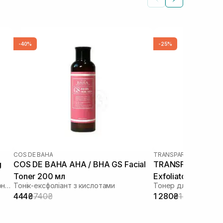
-40%
-25%
COS DE BAHA
TRANSPARENT-LAB
g
COS DE BAHA AHA / BHA GS Facial
TRANSPARENT-LA
Toner 200 мл
Exfoliator 130 мл
Антиоксидантний та балансуючий тонер
Тонік-ексфоліант з кислотами
Тонер для інтенсив
444₴
740₴
1 280₴
1 707₴