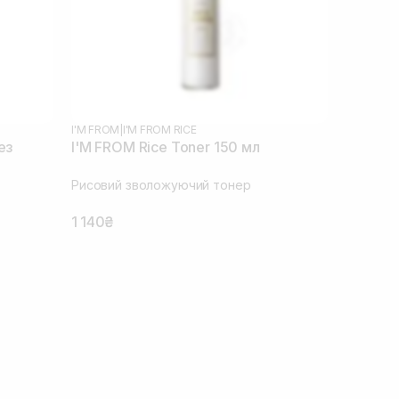
I'M FROM
|
I'M FROM RICE
ез
I'M FROM Rice Toner 150 мл
Рисовий зволожуючий тонер
1 140₴