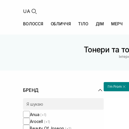
UA
ВОЛОССЯ
ОБЛИЧЧЯ
ТІЛО
ДІМ
МЕРЧ
Тонери та т
Інтер
I'm From
БРЕНД
Anua
(+1)
Arocell
(+1)
Beauty Of Joseon
(+2)