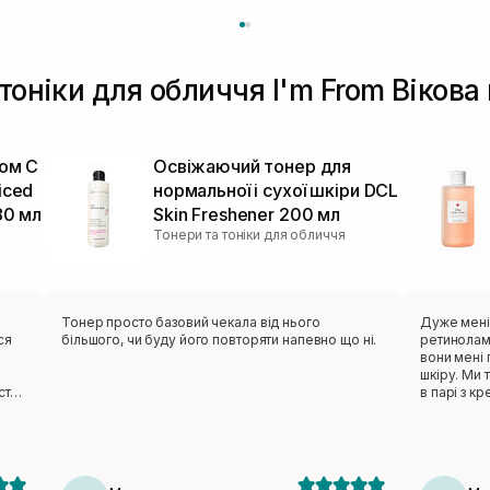
 тоніки для обличчя I'm From Вікова
ном C
Освіжаючий тонер для
iced
нормальної і сухої шкіри DCL
80 мл
Skin Freshener 200 мл
Тонери та тоніки для обличчя
Тонер просто базовий чекала від нього
Дуже мені
ся
більшого, чи буду його повторяти напевно що ні.
ретинолам
вони мені
шкіру. Ми 
стає
в парі з к
знахідна, 
Немає запа
барєрний м
шкірі.