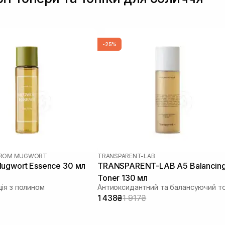
-25%
 FROM MUGWORT
TRANSPARENT-LAB
ugwort Essence 30 мл
TRANSPARENT-LAB A5 Balancin
Toner 130 мл
ія з полином
1 438₴
1 917₴