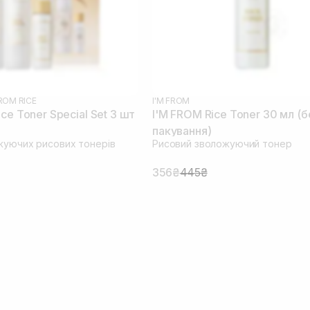
FROM RICE
I'M FROM
ce Toner Special Set 3 шт
I'M FROM Rice Toner 30 мл (б
пакування)
жуючих рисових тонерів
Рисовий зволожуючий тонер
356₴
445₴