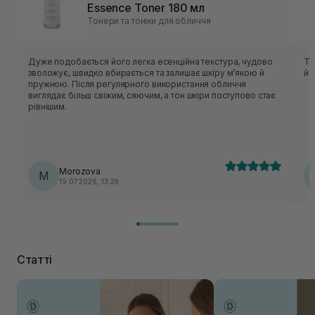
Essence Toner 180 мл
Тонери та тоніки для обличчя
Дуже подобається його легка есенційна текстура, чудово
То
зволожує, швидко вбирається та залишає шкіру м’якою й
йо
пружною. Після регулярного використання обличчя
виглядає більш свіжим, сяючим, а тон шкіри поступово стає
рівнішим.
Morozova
M
19.07.2026, 13:29
Статті