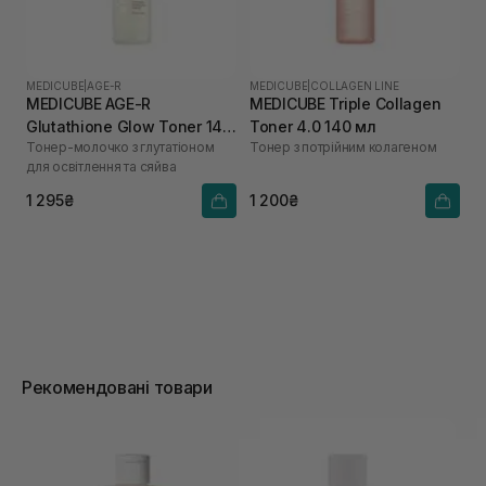
MEDICUBE
|
AGE-R
MEDICUBE
|
COLLAGEN LINE
MEDICUBE AGE-R
MEDICUBE Triple Collagen
Glutathione Glow Toner 140
Toner 4.0 140 мл
Тонер-молочко з глутатіоном
Тонер з потрійним колагеном
мл
для освітлення та сяйва
1 295₴
1 200₴
Рекомендовані товари