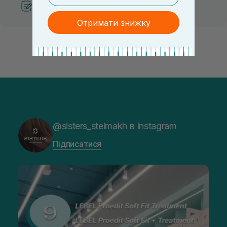
Рекомендації від косметологів
Отримати знижку
@sisters_stelmakh в Instagram
Підписатися