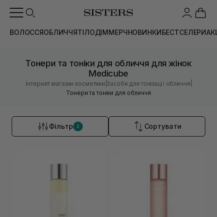
ВОЛОССЯ
ОБЛИЧЧЯ
ТІЛО
ДІМ
МЕРЧ
НОВИНКИ
БЕСТСЕЛЕРИ
АК
Тонери та тоніки для обличчя для жінок
Medicube
|
|
Інтернет магазин косметики
Засоби для тонізації обличчя
Тонери та тоніки для обличчя
Фільтр
Сортувати
2