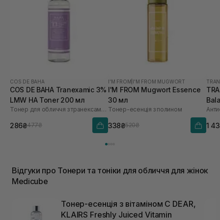
COS DE BAHA
I'M FROM
|
I'M FROM MUGWORT
TRAN
COS DE BAHA Tranexamic 3%
I'M FROM Mugwort Essence
TRA
LMW HA Toner 200 мл
30 мл
Bal
Тонер для обличчя з транексамовою кислотою
Тонер-есенція з полином
286₴
338₴
1 4
477₴
520₴
Відгуки про Тонери та тоніки для обличчя для жінок
Medicube
Тонер-есенція з вітаміном C DEAR,
KLAIRS Freshly Juiced Vitamin