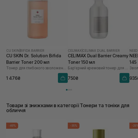
CU SKIN
|
BIFIDA BARRIER
CELIMAX
|
CELIMAX DUAL BARRIER
NEED
CU SKIN Dr. Solution Bifida
CELIMAX Dual Barrier Creamy
NEE
Barrier Toner 200 мл
Toner 150 мл
145
Тонер для глибокого зволоження з лізатом біфідобактерій 85%
Бар'єрний кремовий тонер для обличчя
Звол
1 476₴
750₴
935
Товари зі знижками в категорії Тонери та тоніки для
обличчя
-40%
-35%
-25