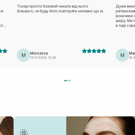
Тонер просто базовий чекала від нього
Дуже мені
ся
більшого, чи буду його повторяти напевно що ні.
ретинолам
вони мені
шкіру. Ми 
стає
в парі з к
знахідна, 
Немає запа
барєрний м
шкірі.
Morozova
Mar
M
M
19.07.2026, 12:04
16.0