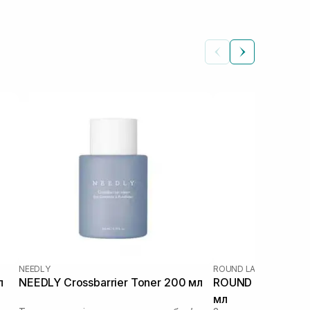
NEEDLY
ROUND LAB
|
ROUND LAB
л
NEEDLY Crossbarrier Toner 200 мл
ROUND LAB 1025 
мл