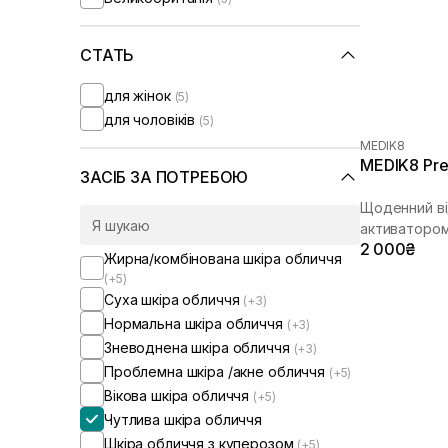
Transparent-Lab
(+2)
СТАТЬ
для жінок
(5)
для чоловіків
(5)
MEDIK8
MEDIK8 Pre
ЗАСІБ ЗА ПОТРЕБОЮ
Щоденний ві
активатором
2 000₴
Жирна/комбінована шкіра обличчя
(+5)
Суха шкіра обличчя
(+3)
Нормальна шкіра обличчя
(+3)
Зневоднена шкіра обличчя
(+3)
Проблемна шкіра /акне обличчя
(+5)
Вікова шкіра обличчя
(+5)
Чутлива шкіра обличчя
Шкіра обличчя з куперозом
(+5)