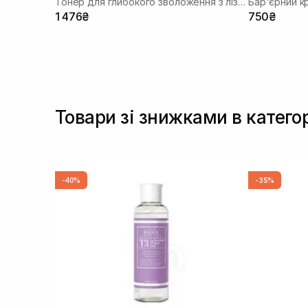
Тонер для глибокого зволоження з лізатом біфідобактерій 85%
Бар'єрний к
1 476₴
750₴
Товари зі знижками в категор
-40%
-35%