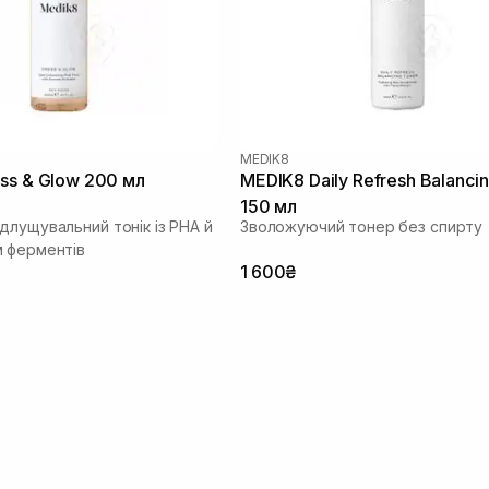
MEDIK8
ss & Glow 200 мл
MEDIK8 Daily Refresh Balanci
150 мл
длущувальний тонік із РНА й
Зволожуючий тонер без спирту
 ферментів
1 600₴