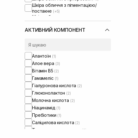
Шкіра обличчя з пігментацією/
постакне
(+5)
Шкіра обличчя з розширеними
порами
(+5)
Шкіра обличчя з порушеним
АКТИВНИЙ КОМПОНЕНТ
барʼєром
(+1)
Шкіра обличчя з порушеним
мікробіомом
(+1)
Алантоїн
(1)
Алое вера
(3)
Вітамін B5
(2)
Гамамеліс
(1)
Гіалуронова кислота
(2)
Глюконолактон
(2)
Молочна кислота
(2)
Ніацинамід
(1)
Пребіотики
(1)
Саліцилова кислота
(2)
Транексамова кислота
(2)