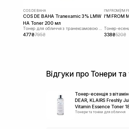
COS DE BAHA
I'M FROM
|
I'M
COS DE BAHA Tranexamic 3% LMW
I'M FROM M
HA Toner 200 мл
Тонер для обличчя з транексамовою кислотою
Тонер-есенц
477₴
795₴
338₴
520₴
Відгуки про Тонери та
Тонер-есенція з вітамі
DEAR, KLAIRS Freshly Ju
Vitamin Essence Toner 1
Тонери та тоніки для обличчя