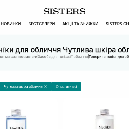
НОВИНКИ
БЕСТСЕЛЕРИ
АКЦІЇ ТА ЗНИЖКИ
SISTERS CH
ніки для обличчя Чутлива шкіра о
|
|
нет магазин косметики
Засоби для тонізації обличчя
Тонери та тоніки для о
Чутлива шкіра обличчя
Очистити всі