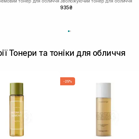
ремовий тонер для обличчя
Зволожуючий тонер для обличчя
935₴
ії Тонери та тоніки для обличчя
-25%