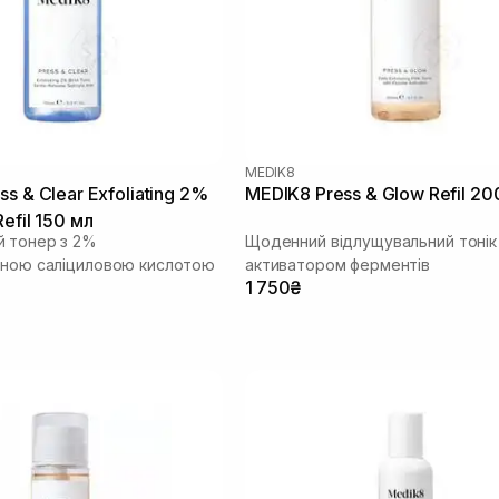
MEDIK8
s & Clear Exfoliating 2%
MEDIK8 Press & Glow Refil 20
efil 150 мл
 тонер з 2%
Щоденний відлущувальний тонік 
аною саліциловою кислотою
активатором ферментів
1 750₴