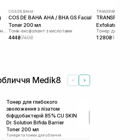
COS DE BAHA
TRANSPARENT-LAB
g
COS DE BAHA AHA / BHA GS Facial
TRANSPARENT-LA
Toner 200 мл
Exfoliator 130 мл
Антиоксидантний та балансуючий тонер
Тонік-ексфоліант з кислотами
Тонер для інтенсив
444₴
740₴
1 280₴
1 707₴
 обличчя Medik8
Тонер для глибокого
Бар'єрний к
зволоження з лізатом
для обличчя
біфідобактерій 85% CU SKIN
Barrier Crea
Тонери та тонік
Dr. Solution Bifida Barrier
Toner 200 мл
Тонери та тоніки для обличчя