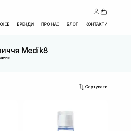
OICE
БРЕНДИ
ПРО НАС
БЛОГ
КОНТАКТИ
бличчя Medik8
бличчя
Сортувати