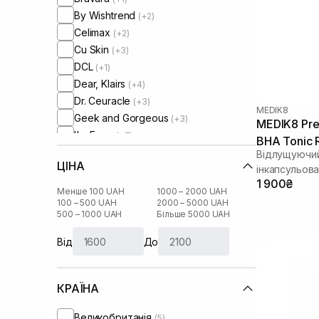
By Wishtrend
(+2)
Celimax
(+2)
Cu Skin
(+3)
DCL
(+1)
Dear, Klairs
(+4)
Dr. Ceuracle
(+3)
MEDIK8
Geek and Gorgeous
(+3)
MEDIK8 Pres
I'm From
(+7)
BHA Tonic R
Instytutum
(+4)
Відлущуючий
ЦІНА
Manyo Factory
інкапсульов
(+6)
1 900₴
Medicube
(+1)
Менше 100 UAH
1000 – 2000 UAH
Medik8
100 – 500 UAH
2000 – 5000 UAH
500 – 1000 UAH
Більше 5000 UAH
Needly
(+2)
Question and Answer
(+1)
Від
До
Rejuran
(+1)
Rosy Drop
(+1)
КРАЇНА
Round Lab
(+2)
Skin1004
(+2)
Великобританія
(5)