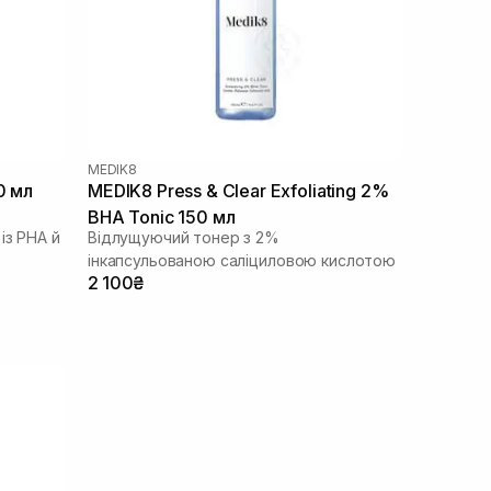
MEDIK8
0 мл
MEDIK8 Press & Clear Exfoliating 2%
BHA Tonic 150 мл
із РНА й
Відлущуючий тонер з 2%
інкапсульованою саліциловою кислотою
2 100₴