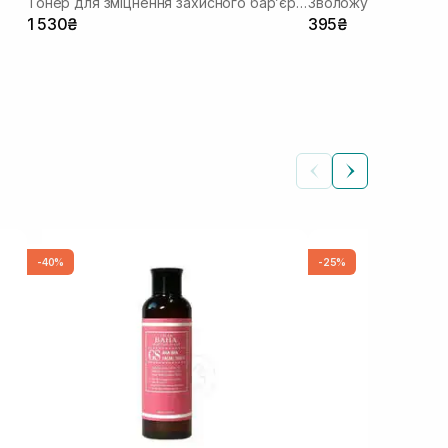
Тонер для зміцнення захисного бар’єру з керамідами та пантенолом
Зволожуючий тоне
1 530₴
395₴
-40%
-25%