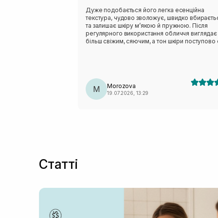
Дуже подобається його легка есенційна
текстура, чудово зволожує, швидко вбираєть
та залишає шкіру м’якою й пружною. Після
регулярного використання обличчя виглядає
більш свіжим, сяючим, а тон шкіри поступово 
рівнішим.
Morozova
M
19.07.2026, 13:29
Статті