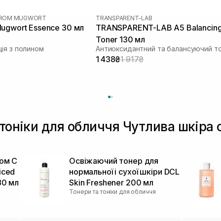
 FROM MUGWORT
TRANSPARENT-LAB
ugwort Essence 30 мл
TRANSPARENT-LAB A5 Balancin
Toner 130 мл
ія з полином
1 438₴
1 917₴
 тоніки для обличчя Чутлива шкіра
ном C
Освіжаючий тонер для
iced
нормальної і сухої шкіри DCL
80 мл
Skin Freshener 200 мл
Тонери та тоніки для обличчя